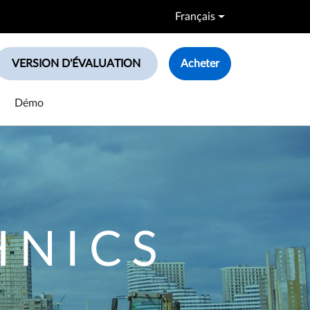
Français
VERSION D'ÉVALUATION
Acheter
le search box
Démo
HNICS