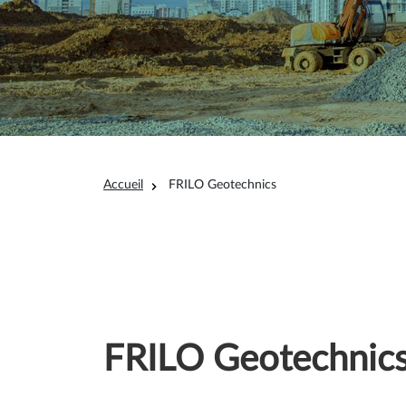
Fil d'Ariane
Accueil
FRILO Geotechnics
FRILO Geotechnic