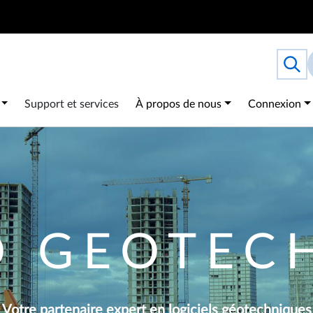
Search
Togg
 navigation
Support et services
À propos de nous
Connexion
O GEOTEC
Votre partenaire expert en logiciels géotechniques