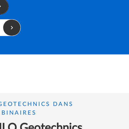
GEOTECHNICS DANS
EBINAIRES
ILO Geotechnics