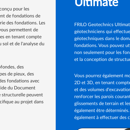
Ultimate
conçu pour les
ent de fondations de
erie des fondations. Les
FRILO Geotechnics Ultimate
vous permettent de
géotechniciens qui effectue
lles en tenant compte
géotechniques dans le domai
u sol et de l'analyse du
fondations. Vous pouvez ut
non seulement pour les fond
et la conception de struct
ofondes, des
pes de pieux, des
Vous pourrez également mod
des fondations avec
2D et 3D, en tenant compte
l'aide du Document
et des volumes d'excavation
e structurelle peuvent
renforcer les parois couran
cifique au projet dans
glissements de terrain et le
également être déterminés
également à effectuer des c