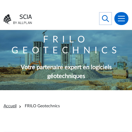
Aller au contenu principal
Français
Search
Toggle searc
Aller à la page d'accueil
FRILO
GEOTECHNICS
Votre partenaire expert en logiciels
géotechniques
Fil d'Ariane
Accueil
FRILO Geotechnics