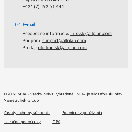
+421 (2) 492 51 444
E-mail
Všeobecné informácie:
info.sk@allplan.com
Podpora:
support@allplan.com
Predaj:
obchod.sk@allplan.com
©2026 SCIA - Všetky práva vyhradené
|
SCIA je súčasťou skupiny
Nemetschek Group
Footer menu extra
Zásady ochrany súkromia
Podmienky používania
Licenčné podmienky
DPA