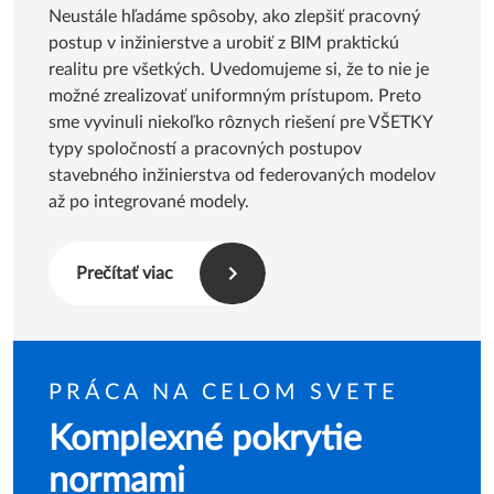
Neustále hľadáme spôsoby, ako zlepšiť pracovný
postup v inžinierstve a urobiť z BIM praktickú
realitu pre všetkých. Uvedomujeme si, že to nie je
možné zrealizovať uniformným prístupom. Preto
sme vyvinuli niekoľko rôznych riešení pre VŠETKY
typy spoločností a pracovných postupov
stavebného inžinierstva od federovaných modelov
až po integrované modely.
Prečítať viac
PRÁCA NA CELOM SVETE
Komplexné pokrytie
normami