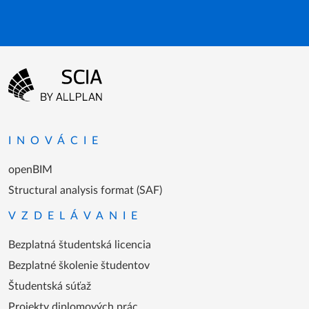
Menu v päte
Prejsť na domovskú stránku
INOVÁCIE
openBIM
Structural analysis format (SAF)
VZDELÁVANIE
Bezplatná študentská licencia
Bezplatné školenie študentov
Študentská súťaž
Projekty diplomových prác