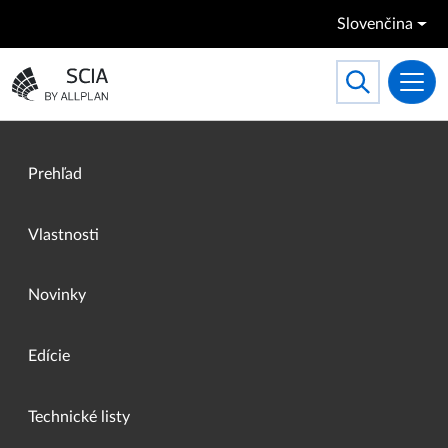
Skočiť na hlavný obsah
Slovenčina
Search
Toggle searc
Prejsť na domovskú stránku
Prehľad
Vlastnosti
Novinky
Edície
Technické listy