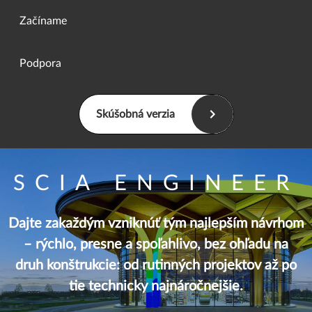
Začíname
Podpora
Skúšobná verzia
SCIA ENGINEER
Dajte zakaždým vzniknúť tým najlepším návrhom
– rýchlo, presne a spoľahlivo, bez ohľadu na
druh konštrukcie: od rutinných projektov až po
tie technicky najnáročnejšie.