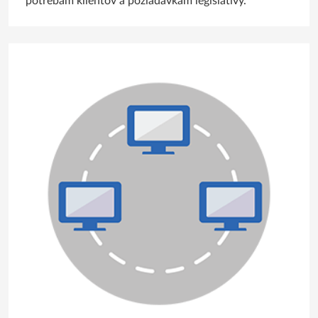
potrebám klientov a požiadavkám legislatívy.