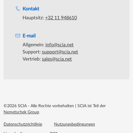
Unterstützung während der Bürozeiten
Kontakt
Hauptsitz:
+32 11 948610
E-mail
Allgemein:
info@scia.net
Support:
support@scia.net
Vertrieb:
sales@scia.net
©2026 SCIA - Alle Rechte vorbehalten
|
SCIA ist Teil der
Nemetschek Group
Footer menu extra
Datenschutzrichtlinie
Nutzungsbedingungen