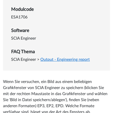
Details zu EP-Format beim S
Modulcode
ESA1706
Software
SCIA Engineer
FAQ Thema
SCIA Engineer
>
Output - Engineering report
Wenn Sie versuchen, ein Bild aus einem beliebigen
Grafikfenster von SCIA Engineer zu speichern (klicken Sie
mit der rechten Maustaste in das Grafikfenster und wählen
Sie 'Bild in Datei speichern/ablegen'), finden Sie (neben
anderen Formaten) EP3, EP2, EPD. Welche Formate
verfügbar sind, hängt von der Art des Fensters ab.