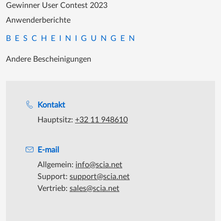
Gewinner User Contest 2023
Anwenderberichte
BESCHEINIGUNGEN
Andere Bescheinigungen
Unterstützung während der Bürozeiten
Kontakt
Hauptsitz:
+32 11 948610
E-mail
Allgemein:
info@scia.net
Support:
support@scia.net
Vertrieb:
sales@scia.net