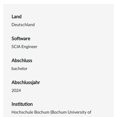
Details zu Reangular - Ein p
Land
Deutschland
Software
SCIA Engineer
Abschluss
bachelor
Abschlussjahr
2024
Institution
Hochschule Bochum (Bochum University of