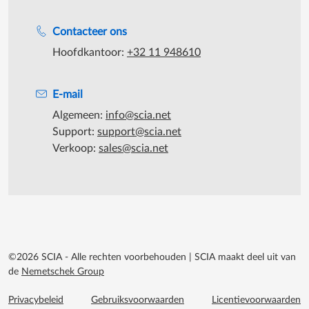
Support tijdens de katooruren
Contacteer ons
Hoofdkantoor:
+32 11 948610
E-mail
Algemeen:
info@scia.net
Support:
support@scia.net
Verkoop:
sales@scia.net
©2026 SCIA - Alle rechten voorbehouden
|
SCIA maakt deel uit van
de
Nemetschek Group
Footer menu extra
Privacybeleid
Gebruiksvoorwaarden
Licentievoorwaarden