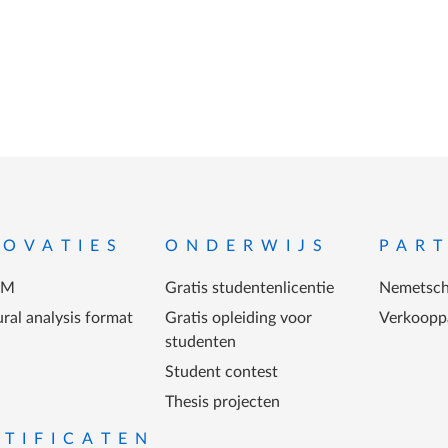
-menu
NOVATIES
ONDERWIJS
PAR
IM
Gratis studentenlicentie
Nemetsch
ral analysis format
Gratis opleiding voor
Verkoopp
studenten
Student contest
Thesis projecten
RTIFICATEN