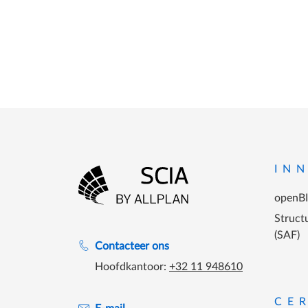
Footer
IN
openB
Ga naar homepagina
Structu
(SAF)
Support tijdens de katooruren
Contacteer ons
Hoofdkantoor:
+32 11 948610
CE