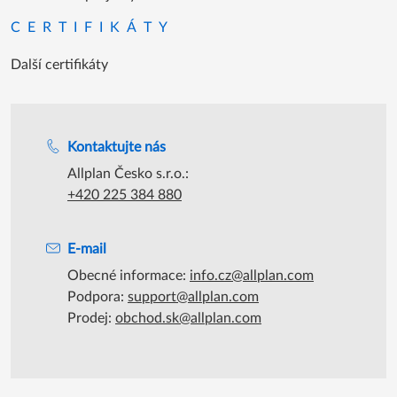
CERTIFIKÁTY
Další certifikáty
Podpora během úředních hodin
Kontaktujte nás
Allplan Česko s.r.o.:
+420 225 384 880
E-mail
Obecné informace:
info.cz@allplan.com
Podpora:
support@allplan.com
Prodej:
obchod.sk@allplan.com