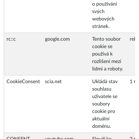
o používání
svých
webových
stránek.
rc::c
google.com
Tento soubor
rela
cookie se
používá k
rozlišení mezi
lidmi a roboty.
CookieConsent
scia.net
Ukládá stav
1 ro
souhlasu
uživatele se
soubory
cookie pro
aktuální
doménu.