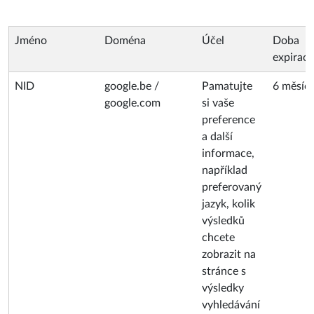
Jméno
Doména
Účel
Doba
expirace
NID
google.be /
Pamatujte
6 měsíc
google.com
si vaše
preference
a další
informace,
například
preferovaný
jazyk, kolik
výsledků
chcete
zobrazit na
stránce s
výsledky
vyhledávání