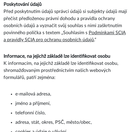
Poskytování údajů
Před poskytnutím údajů správci údajů si subjekty údajů mají
přečíst předloženou právní dohodu a pravidla ochrany
osobních údajů a vyznačit svůj souhlas s nimi zaškrtnutím
povinného políčka s textem „Souhlasím s
Podmínkami SCIA
a pravidly SCIA pro ochranu osobních údajů
.“
Informace, na jejichž základě lze identifikovat osobu
K informacím, na jejichž základě lze identifikovat osobu,
shromažďovaným prostřednictvím našich webových
formulářů, patří zejména:
e-mailová adresa,
jméno a příjmení,
telefonní číslo,
adresa, stát, okres, PSČ, město/obec,
cookies a údaje o užívání.