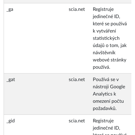
_ga
scia.net
Registruje
jedinečné ID,
které se používá
k vytváření
statistických
údajů o tom, jak
návštěvník
webové stránky
používá.
_gat
scia.net
Používá se v
nástroji Google
Analytics k
omezení počtu
požadavků.
_gid
scia.net
Registruje
jedinečné ID,