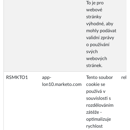
To je pro
webové
stránky
výhodné, aby
mohly podávat
validní zprávy
o používání
svých
webových
stránek.
RSMKTO1
app-
Tento soubor
rela
lon10.marketo.com
cookie se
používá v
souvislosti s
rozdělováním
zátěže -
optimalizuje
rychlost