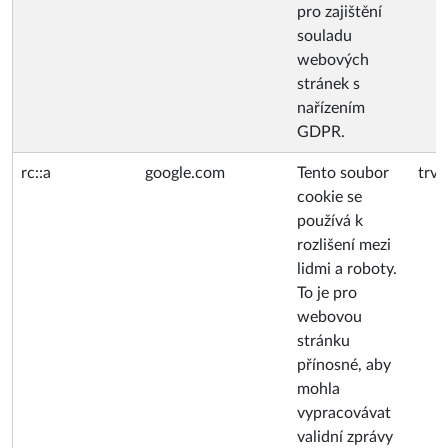
pro zajištění
souladu
webových
stránek s
nařízením
GDPR.
rc::a
google.com
Tento soubor
trva
cookie se
používá k
rozlišení mezi
lidmi a roboty.
To je pro
webovou
stránku
přínosné, aby
mohla
vypracovávat
validní zprávy