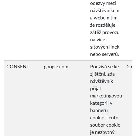
odezvy mezi
návštěvníkem
a webem tím,
že rozděluje
zátěž provozu
na více
síťových linek
nebo serverů.
CONSENT
google.com
Používá se ke
2 ro
zjištění, zda
návštěvník
přijal
marketingovou
kategorii v
banneru
cookie. Tento
soubor cookie
je nezbytný