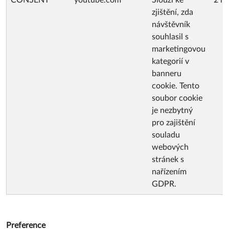
CONSENT
youtube.com
Slouží ke
2 ro
zjištění, zda
návštěvník
souhlasil s
marketingovou
kategorií v
banneru
cookie. Tento
soubor cookie
je nezbytný
pro zajištění
souladu
webových
stránek s
nařízením
GDPR.
Preference