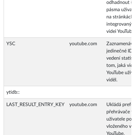
odhadnout ší
pásma uživat
na stránkách 
integrovaným
videi YouTube
YSC
youtube.com
Zaznamenáv
jedinečné ID 
vedení statist
tom, jaká vid
YouTube uživa
viděl.
ytidb::
LAST_RESULT_ENTRY_KEY
youtube.com
Ukládá prefe
přehrávače v
uživatele po
vloženého vi
YouTube.