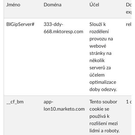
Jméno
Doména
Účel
Dob
expi
BIGipServer#
333-ddy-
Slouží k
rela
668.mktoresp.com
rozdělení
provozu na
webové
stránky na
několik
serverů za
účelem
optimalizace
doby odezvy.
__cf_bm
app-
Tento soubor
1 d
lon10.marketo.com
cookie se
používá k
rozlišení mezi
lidmi a roboty.