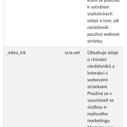
které se používá
k vytváření
statistických
údajů o tom, jak
návštěvník
používá webové
stránky.
_mkto_trk
scia.net
Obsahuje údaje
o chování
návštěvníků a
interakci s
webovými
stránkami.
Používá se v
souvislosti se
službou e-
mailového
marketingu