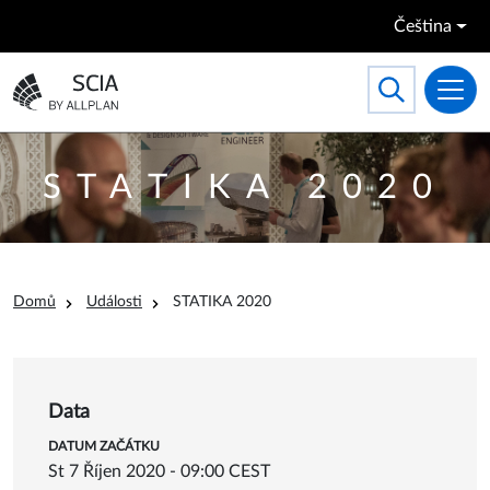
Přejít k hlavnímu obsahu
Čeština
Search
Toggle searc
Přejít na domovskou stránku
STATIKA 2020
Drobečková navigace
Domů
Události
STATIKA 2020
Data
DATUM ZAČÁTKU
St 7 Říjen 2020 - 09:00 CEST