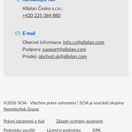
Podpora během úředních hodin
Kontaktujte nás
Allplan Česko s.r.o.:
+420 225 384 880
E-mail
Obecné informace:
info.cz@allplan.com
Podpora:
support@allplan.com
Prodej:
obchod.sk@allplan.com
©2026 SCIA - Všechna práva vyhrazena
|
SCIA je součástí skupiny
Nemetschek Group