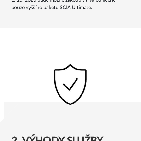
nadále k dispozici jako předplatné (subscription). Od
1. 10. 2025 bude možné zakoupit trvalou licenci
pouze vyššího paketu SCIA Ultimate.