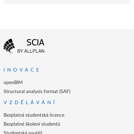
licence se Serviceplus do 30. 9. 2025?
Menu patičky
Přejít na domovskou stránku
INOVACE
openBIM
Structural analysis format (SAF)
VZDĚLÁVÁNÍ
Bezplatná studentská licence