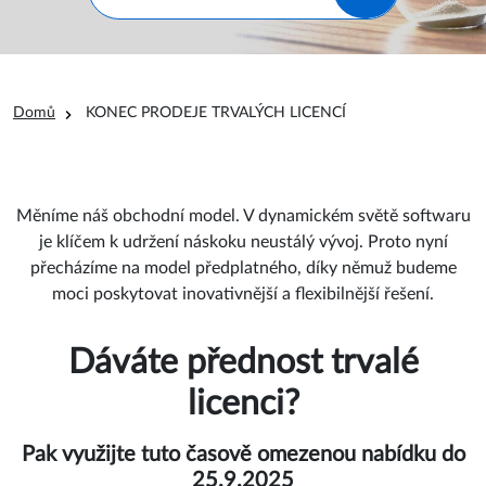
Akce už jen do 25.9.2025
Drobečková navigace
Domů
KONEC PRODEJE TRVALÝCH LICENCÍ
Měníme náš obchodní model. V dynamickém světě softwaru
je klíčem k udržení náskoku neustálý vývoj. Proto nyní
přecházíme na model předplatného, díky němuž budeme
moci poskytovat inovativnější a flexibilnější řešení.
Dáváte přednost trvalé
licenci?