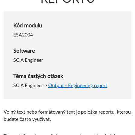
Detail o Přidání volného tex
Kód modulu
ESA2004
Software
SCIA Engineer
Téma častých otázek
SCIA Engineer
>
Output - Engineering report
Volný text nebo formátovaný text je položka reportu, kterou
budete často využívat.