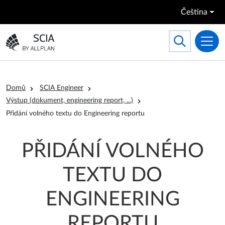
Přejít k hlavnímu obsahu
Čeština
Search
Toggle searc
Přejít na domovskou stránku
Drobečková navigace
Domů
SCIA Engineer
Výstup (dokument, engineering report, ...)
Přidání volného textu do Engineering reportu
PŘIDÁNÍ VOLNÉHO
TEXTU DO
ENGINEERING
REPORTU