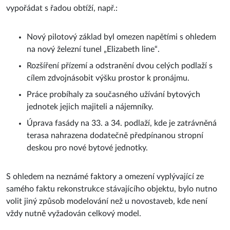
vypořádat s řadou obtíží, např.:
Nový pilotový základ byl omezen napětími s ohledem
na nový železní tunel „Elizabeth line“.
Rozšíření přízemí a odstranění dvou celých podlaží s
cílem zdvojnásobit výšku prostor k pronájmu.
Práce probíhaly za současného užívání bytových
jednotek jejich majiteli a nájemníky.
Úprava fasády na 33. a 34. podlaží, kde je zatrávněná
terasa nahrazena dodatečně předpínanou stropní
deskou pro nové bytové jednotky.
S ohledem na neznámé faktory a omezení vyplývající ze
samého faktu rekonstrukce stávajícího objektu, bylo nutno
volit jiný způsob modelování než u novostaveb, kde není
vždy nutně vyžadován celkový model.