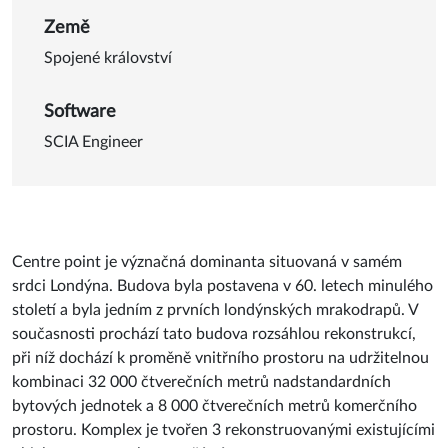
Detail o Budova Centre point
Země
Spojené království
Software
SCIA Engineer
Centre point je význačná dominanta situovaná v samém
srdci Londýna. Budova byla postavena v 60. letech minulého
století a byla jedním z prvních londýnských mrakodrapů. V
současnosti prochází tato budova rozsáhlou rekonstrukcí,
při níž dochází k proměně vnitřního prostoru na udržitelnou
kombinaci 32 000 čtverečních metrů nadstandardních
bytových jednotek a 8 000 čtverečních metrů komerčního
prostoru. Komplex je tvořen 3 rekonstruovanými existujícími