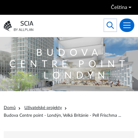
Přejít k hlavnímu obsahu
Čeština
Search
Toggle searc
Přejít na domovskou stránku
BUDOVA
CENTRE POINT
- LONDÝN
Drobečková navigace
Domů
Uživatelské projekty
n
Budova Centre point - Londýn, Velká Británie - Pell Frischma
...