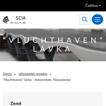
Přejít k hlavnímu obsahu
Čeština
Search
Toggle searc
Přejít na domovskou stránku
“VLUCHTHAVEN”
LÁVKA
Drobečková navigace
Domů
Uživatelské projekty
“Vluchthaven” lávka - Amsterdam, Nizozemsko
Detail o “Vluchthaven” lávk
Země