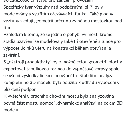
98 zatěžovacích stavů pro zatížení provozem.
Specifický tvar výztuhy nad podpěrnými pilíři byly
modelovány s využitím ořezávacích funkcí. Také plochy
výztuhy sledují geometrii určenou zvlněnou mostovkou nad
tím.
Vzhledem k tomu, že se jedná o pohyblivý most, kromě
stadia uzavření se modelovaly také tři otevřené situace pro
výpočet účinků větru na konstrukci během otevírání a
zavírání.
S „nástroji produktivity“ bylo možné celou geometrii plochy
exportovat tabulkovou formou do výpočtové zprávy spolu
se všemi výsledky lineárního výpočtu. Stabilitní analýza
kompletního 3D modelu byla použita k odhadu vybočení v
blízkosti podpor.
K vyšetření vibračního chování mostu byla analyzována
pevná část mostu pomocí „dynamické analýzy“ na celém 3D
modelu.