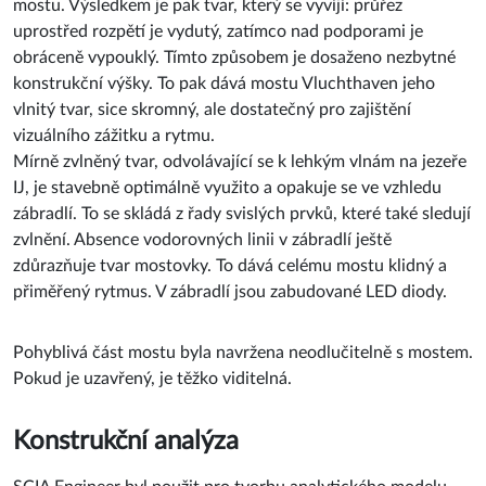
mostu. Výsledkem je pak tvar, který se vyvíjí: průřez
uprostřed rozpětí je vydutý, zatímco nad podporami je
obráceně vypouklý. Tímto způsobem je dosaženo nezbytné
konstrukční výšky. To pak dává mostu Vluchthaven jeho
vlnitý tvar, sice skromný, ale dostatečný pro zajištění
vizuálního zážitku a rytmu.
Mírně zvlněný tvar, odvolávající se k lehkým vlnám na jezeře
IJ, je stavebně optimálně využito a opakuje se ve vzhledu
zábradlí. To se skládá z řady svislých prvků, které také sledují
zvlnění. Absence vodorovných linii v zábradlí ještě
zdůrazňuje tvar mostovky. To dává celému mostu klidný a
přiměřený rytmus. V zábradlí jsou zabudované LED diody.
Pohyblivá část mostu byla navržena neodlučitelně s mostem.
Pokud je uzavřený, je těžko viditelná.
Konstrukční analýza