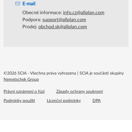
E-mail
Obecné informace:
info.cz@allplan.com
Podpora:
support@allplan.com
Prodej:
obchod.sk@allplan.com
©2026 SCIA - Všechna práva vyhrazena
|
SCIA je součástí skupiny
Nemetschek Group
Footer menu extra
Právní oznámení o fúzi
Zásady ochrany soukromí
Podmínky použití
Licenční podmínky
DPA