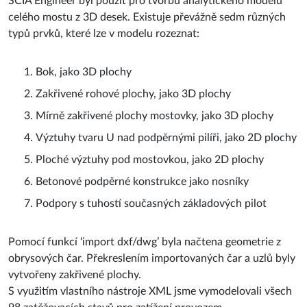
SCIA Engineer byl použit pro tvorbu analytického modelu
celého mostu z 3D desek. Existuje převážně sedm různých
typů prvků, které lze v modelu rozeznat:
Bok, jako 3D plochy
Zakřivené rohové plochy, jako 3D plochy
Mírně zakřivené plochy mostovky, jako 3D plochy
Výztuhy tvaru U nad podpěrnými pilíři, jako 2D plochy
Ploché výztuhy pod mostovkou, jako 2D plochy
Betonové podpěrné konstrukce jako nosníky
Podpory s tuhostí současných základových pilot
Pomocí funkcí ‘import dxf/dwg’ byla načtena geometrie z
obrysových čar. Překreslením importovaných čar a uzlů byly
vytvořeny zakřivené plochy.
S využitím vlastního nástroje XML jsme vymodelovali všech