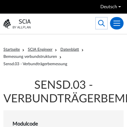
Direkt zum Inhalt
Deutsch
Search
Toggle searc
Zur Startseite gehen
Pfadnavigation
Startseite
SCIA Engineer
Datenblatt
Bemessung verbundstrukturen
Sensd.03 - Verbundträgerbemessung
SENSD.03 -
VERBUNDTRÄGERBEM
Modulcode