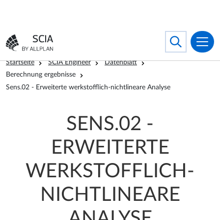
Direkt zum Inhalt
Search
Toggle searc
Zur Startseite gehen
Pfadnavigation
Startseite
SCIA Engineer
Datenblatt
Berechnung ergebnisse
Sens.02 - Erweiterte werkstofflich-nichtlineare Analyse
SENS.02 -
ERWEITERTE
WERKSTOFFLICH-
NICHTLINEARE
ANALYSE