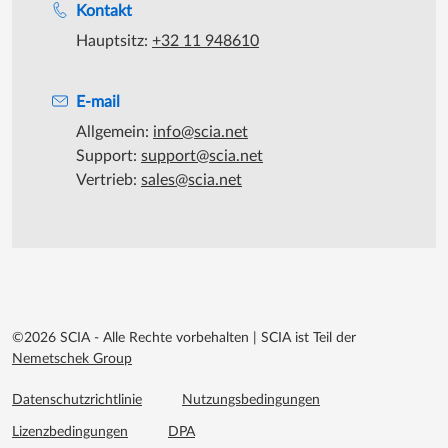
Kontakt
Hauptsitz:
+32 11 948610
E-mail
Allgemein:
info@scia.net
Support:
support@scia.net
Vertrieb:
sales@scia.net
©2026 SCIA - Alle Rechte vorbehalten
|
SCIA ist Teil der
Nemetschek Group
Footer menu extra
Datenschutzrichtlinie
Nutzungsbedingungen
Lizenzbedingungen
DPA