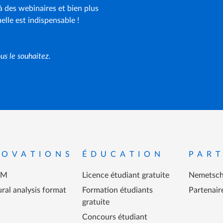
 à des webinaires et bien plus
lle est indispensable !
s le souhaitez.
ied de page
NOVATIONS
ÉDUCATION
PART
IM
Licence étudiant gratuite
Nemetsch
ral analysis format
Formation étudiants
Partenair
gratuite
Concours étudiant