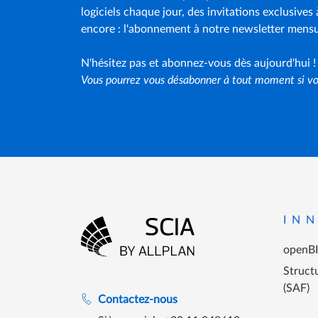
logiciels chaque jour, des invitations exclusives
encore : l'abonnement à notre newsletter mensue
N'hésitez pas et abonnez-vous dès aujourd'hui !
Vous pourrez vous désabonner à tout moment si vou
Menu P
IN
openB
Aller à la page d'accueil
Structu
(SAF)
Assistance lors des heures de travail
Contactez-nous