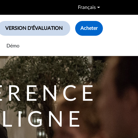
Français
VERSION D'ÉVALUATION
Acheter
le search box
Démo
ERENCE
 LIGNE