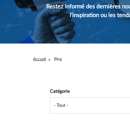
Restez informé des dernières nou
l'inspiration ou les ten
Fil d'Ariane
Accueil
Blog
Overview filter
Catégorie