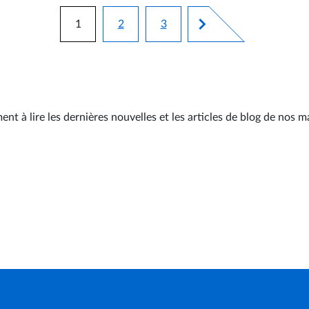
Pagination
1
2
3
Page courante
Page
Page
nt à lire les dernières nouvelles et les articles de blog de nos 