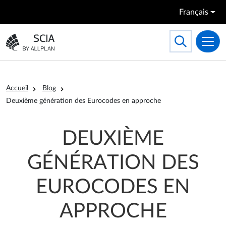
Aller au contenu principal
Français
Search
Toggle searc
Aller à la page d'accueil
Fil d'Ariane
Accueil
Blog
Deuxième génération des Eurocodes en approche
DEUXIÈME
GÉNÉRATION DES
EUROCODES EN
APPROCHE