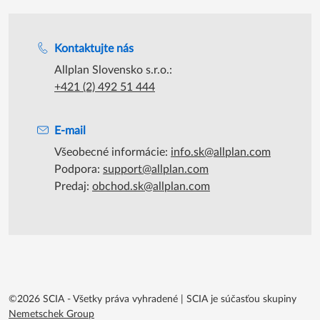
Podpora počas úradných hodín
Kontaktujte nás
Allplan Slovensko s.r.o.:
+421 (2) 492 51 444
E-mail
Všeobecné informácie:
info.sk@allplan.com
Podpora:
support@allplan.com
Predaj:
obchod.sk@allplan.com
©2026 SCIA - Všetky práva vyhradené
|
SCIA je súčasťou skupiny
Nemetschek Group