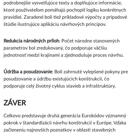
podrobnejšie vysvetľujúce texty a doplňujúce informácie,
ktoré používateľom pomáhajú pochopiť logiku konkrétnych
pravidiel. Zaradené boli tiež príkladové výpočty a prípadové
štúdie ilustrujúce aplikáciu návrhových princípov.
Redukcia národných príloh
: Počet národne stanovených
parametrov bol zredukovaný, čo podporuje väčšiu
jednotnosť medzi krajinami a zjednodušuje proces návrhu.
Údržba a posudzovanie
: Boli zahrnuté vylepšené pokyny pre
posudzovanie a údržbu existujúcich konštrukcií, čo
podporuje celý životný cyklus stavieb a infraštruktúry.
ZÁVER
Celkovo predstavuje druhá generácia Eurokódov významný
pokrok v štandardizácii návrhu konštrukcií v Európe. Vďaka
začleneniu najnovších poznatkov v oblasti stavebných