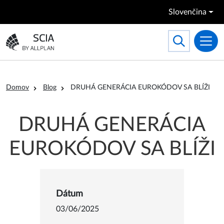
Skočiť na hlavný obsah
Slovenčina
Search
Toggle searc
Prejsť na domovskú stránku
Omrvinka
Domov
Blog
DRUHÁ GENERÁCIA EUROKÓDOV SA BLÍŽI
DRUHÁ GENERÁCIA
EUROKÓDOV SA BLÍŽI
Detail o DRUHÁ GENE
Dátum
03/06/2025