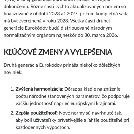
dokončeniu. Rôzne časti týchto aktualizovaných noriem sú
finalizované v období 2023 až 2027, pričom kompletná sada
má byť zverejnená v roku 2028. Všetky časti druhej
generácie Eurokódov budú distribuované národným
normalizačným orgánom najneskôr do 30. marca 2026.
KĽÚČOVÉ ZMENY A VYLEPŠENIA
Druhá generácia Eurokódov prináša niekoľko dôležitých
noviniek:
Zvýšená harmonizácia
: Dôraz sa kladie na zníženie
počtu národne stanovených parametrov, čo podporuje
väčšiu jednotnosť naprieč európskymi krajinami.
Zepšia použiteľnosť
: Nové normy sú navrhnuté tak,
aby boli užívateľsky prívetivejšie a ľahšie použiteľné pri
každodenných výpočtoch.