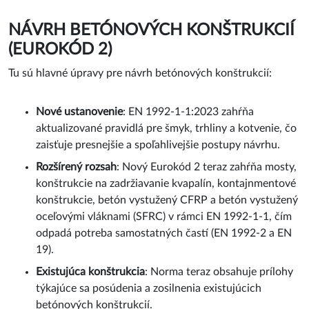
NÁVRH BETÓNOVÝCH KONŠTRUKCIÍ
(EUROKÓD 2)
Tu sú hlavné úpravy pre návrh betónových konštrukcií:
Nové ustanovenie
: EN 1992-1-1:2023 zahŕňa
aktualizované pravidlá pre šmyk, trhliny a kotvenie, čo
zaisťuje presnejšie a spoľahlivejšie postupy návrhu.
Rozšírený rozsah
: Nový Eurokód 2 teraz zahŕňa mosty,
konštrukcie na zadržiavanie kvapalín, kontajnmentové
konštrukcie, betón vystužený CFRP a betón vystužený
oceľovými vláknami (SFRC) v rámci EN 1992-1-1, čím
odpadá potreba samostatných častí (EN 1992-2 a EN
19).
Existujúca konštrukcia
: Norma teraz obsahuje prílohy
týkajúce sa posúdenia a zosilnenia existujúcich
betónových konštrukcií.