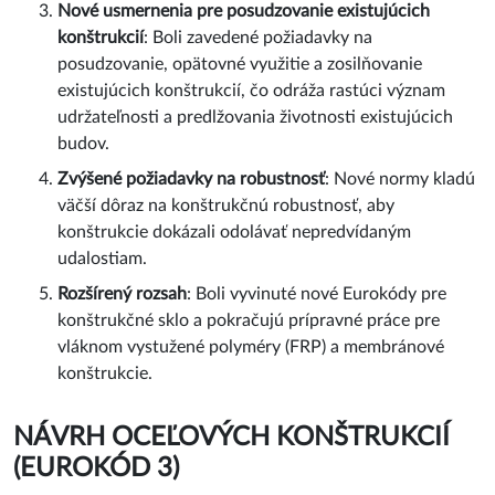
Nové usmernenia pre posudzovanie existujúcich
konštrukcií
: Boli zavedené požiadavky na
posudzovanie, opätovné využitie a zosilňovanie
existujúcich konštrukcií, čo odráža rastúci význam
udržateľnosti a predlžovania životnosti existujúcich
budov.
Zvýšené požiadavky na robustnosť
: Nové normy kladú
väčší dôraz na konštrukčnú robustnosť, aby
konštrukcie dokázali odolávať nepredvídaným
udalostiam.
Rozšírený rozsah
: Boli vyvinuté nové Eurokódy pre
konštrukčné sklo a pokračujú prípravné práce pre
vláknom vystužené polyméry (FRP) a membránové
konštrukcie.
NÁVRH OCEĽOVÝCH KONŠTRUKCIÍ
(EUROKÓD 3)