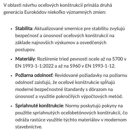
V oblasti návrhu oceľových konštrukcií prináša druhá
generácia Eurokódov niekoľko významných zmien:
Stabilita
: Aktualizované smernice pre stabilitu zvyšujú
bezpečnosť a únosnosť oceľových konštrukcií na
základe najnovších výskumov a osvedčených
postupov.
Materiály
: Rozšírenie tried pevnosti ocele až na S700 v
EN 1993-1-1:2022 a až na S960 v EN 1993-1-12.
Požiarna odolnosť
: Revidované požiadavky na požiarnu
odolnosť zaisťujú, že oceľové konštrukcie spĺňajú
moderné bezpečnostné štandardy s dôrazom na
únosnosť a využitie pokročilých výpočtových metód.
Spriahnuté konštrukcie
: Normy poskytujú pokyny na
použitie spriahnutých oceľobetónových konštrukcií, čo
odráža rastúce využitie týchto materiálov v modernom
stavebníctve.