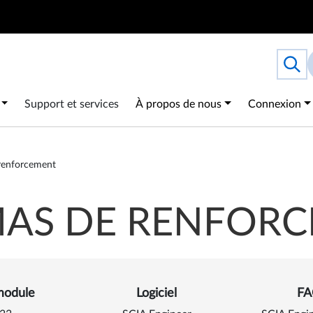
Search
Togg
 navigation
Support et services
À propos de nous
Connexion
renforcement
AS DE RENFOR
s sur Schémas de renforce
module
Logiciel
FA