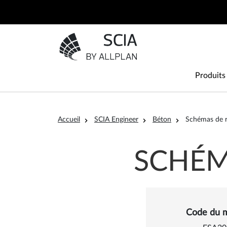
Aller au contenu principal
Aller à la page d'accueil
Main
Produits
Fil d'Ariane
Accueil
SCIA Engineer
Béton
Schémas de 
SCHÉM
Détail
Code du 