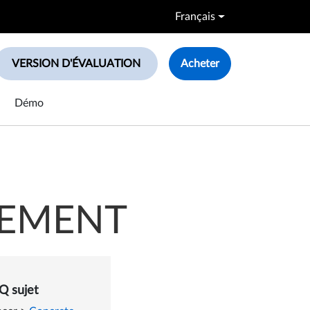
Français
VERSION D'ÉVALUATION
Acheter
le search box
Démo
CEMENT
ment
Q sujet