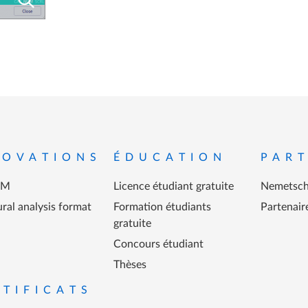
ied de page
NOVATIONS
ÉDUCATION
PART
IM
Licence étudiant gratuite
Nemetsch
ral analysis format
Formation étudiants
Partenair
gratuite
Concours étudiant
Thèses
RTIFICATS