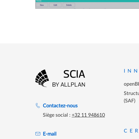
Menu P
IN
openB
Aller à la page d'accueil
Structu
(SAF)
Assistance lors des heures de travail
Contactez-nous
Siège social :
+32 11 948610
CE
E-mail