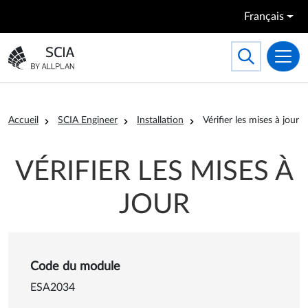
Aller au contenu principal
Français
Search
Toggle searc
Aller à la page d'accueil
Fil d'Ariane
Accueil
SCIA Engineer
Installation
Vérifier les mises à jour
VÉRIFIER LES MISES À
JOUR
Détails sur Vérifier les mises 
Code du module
ESA2034