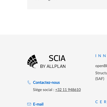
Menu P
IN
openB
Aller à la page d'accueil
Structu
(SAF)
Assistance lors des heures de travail
Contactez-nous
Siège social :
+32 11 948610
CE
E-mail