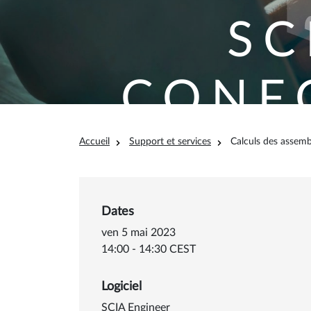
SC
CONF
Fil d'Ariane
NORM
Accueil
Support et services
Calculs des assemb
Dates
Comment crée
ven 5 mai 2023
14:00 - 14:30 CEST
Logiciel
SCIA Engineer