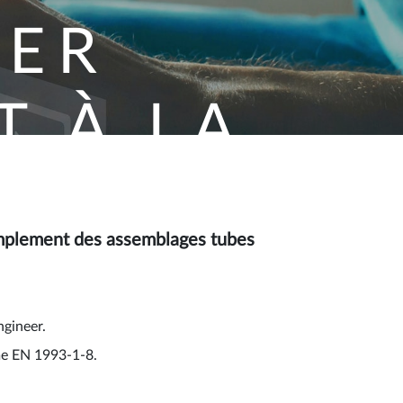
EER
 À LA
3-1-8
1993-1-8
implement des assemblages tubes
mblages tubes
gineer.
me EN 1993-1-8.