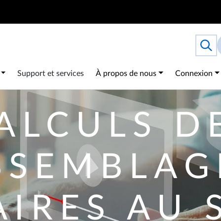
Search
Togg
 navigation
Support et services
À propos de nous
Connexion
ALCULS D
SSEMBLAG
IRES AU 