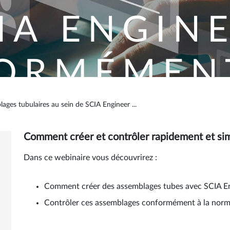
IA ENGIN
ORMÉMENT
E EN 199
onformément à la norme EN 
lages tubulaires au sein de SCIA Engineer
...
Comment créer et contrôler rapidement et s
r et contrôler rapidement et simplement des asse
Dans ce webinaire vous découvrirez :
Comment créer des assemblages tubes avec SCIA En
Contrôler ces assemblages conformément à la nor