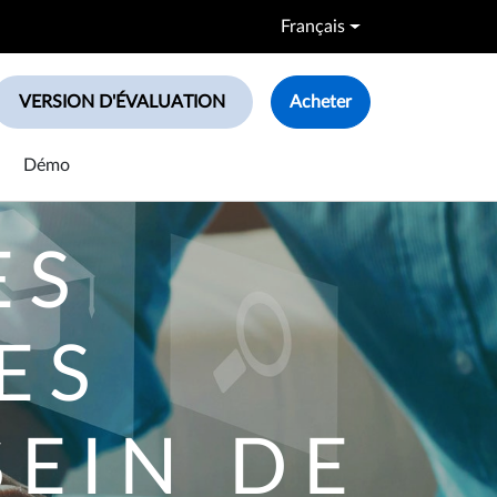
Français
VERSION D'ÉVALUATION
Acheter
le search box
Démo
ES
ES
SEIN DE