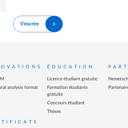
S’inscrire
ied de page
NOVATIONS
ÉDUCATION
PART
IM
Licence étudiant gratuite
Nemetsch
ral analysis format
Formation étudiants
Partenair
gratuite
Concours étudiant
Thèses
RTIFICATS