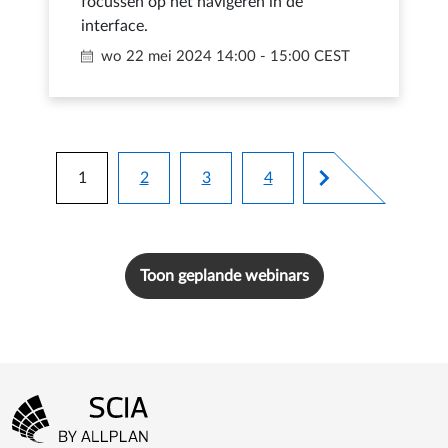
focussen op het navigeren in de
interface.
wo 22 mei 2024
14:00 - 15:00 CEST
Paginering
1
2
3
4
Huidige pagina
Pagina
Pagina
Pagina
Toon geplande webinars
Footer-menu