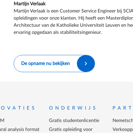
Martijn Verlaak
Martijn Verlaak is een Customer Service Engineer bij SCIA
opleidingen voor onze klanten. Hij heeft een Masterdipl
Architectuur van de Katholieke Universiteit Leuven en heef
ervaring opgedaan als stabiliteitsingenieur.
De opname nu bekijken
-menu
NOVATIES
ONDERWIJS
PAR
IM
Gratis studentenlicentie
Nemetsch
ral analysis format
Gratis opleiding voor
Verkoopp