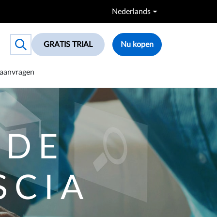
Nederlands
GRATIS TRIAL
Nu kopen
Toggle search box
aanvragen
RDE
SCIA