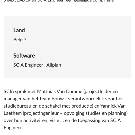
STADSBADER en SCIA Engineer: een geslaagde combinatie
Details van STADSBADER en 
Land
België
Software
SCIA Engineer
,
Allplan
SCIA sprak met Matthias Van Damme (projectleider en
manager van het team Bouw - verantwoordelijk voor het
studiebureau en de schakel met productie) en Yannick Van
Laethem (projectingenieur – opvolging studies en planning)
over hun activiteiten, visie … en de toepassing van SCIA
Engineer.