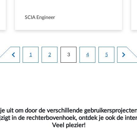
SCIA Engineer
Paginering
1
2
3
4
5
Pagina
Pagina
Huidige pagina
Pagina
Pagina
e uit om door de verschillende gebruikersprojecten
wijzigt in de rechterbovenhoek, ontdek je ook de inte
Veel plezier!