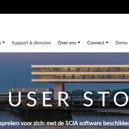
Search
 navigation
n
Support & diensten
Over ons
Connect
Demo 
 USER ST
spreken voor zich: met de SCIA software beschikken