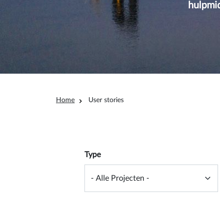
hulpmi
Kruimelpad
Home
User stories
Overview filter
Type