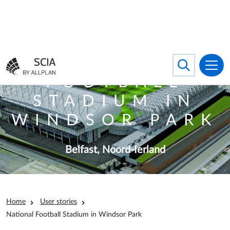
Nederlands
Search
Toggle searc
Ga naar homepagina
NATIONAL
FOOTBALL
STADIUM IN
WINDSOR PARK
Belfast, Noord-Ierland
Kruimelpad
Home
User stories
National Football Stadium in Windsor Park