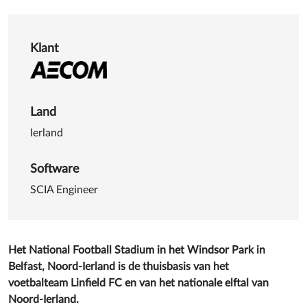
Details van National Footbal
Klant
Land
Ierland
Software
SCIA Engineer
Het National Football Stadium in het Windsor Park in
Belfast, Noord-Ierland is de thuisbasis van het
voetbalteam Linfield FC en van het nationale elftal van
Noord-Ierland.