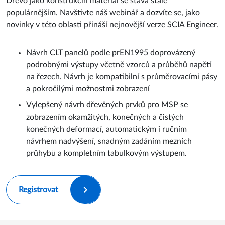
Dřevo jako konstrukční materiál se stává stále
populárnějším. Navštivte náš webinář a dozvíte se, jako
novinky v této oblasti přináší nejnovější verze SCIA Engineer.
Návrh CLT panelů podle prEN1995 doprovázený
podrobnými výstupy včetně vzorců a průběhů napětí
na řezech. Návrh je kompatibilní s průměrovacími pásy
a pokročilými možnostmi zobrazení
Vylepšený návrh dřevěných prvků pro MSP se
zobrazením okamžitých, konečných a čistých
konečných deformací, automatickým i ručním
návrhem nadvýšení, snadným zadáním mezních
průhybů a kompletním tabulkovým výstupem.
Registrovat