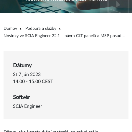
Omrvinka
Domov
Podpora a služby
y d
Novinky ve SCIA Engineer 22.1 – návrh CLT panelů a MSP posud
...
Dátumy
St 7 jún 2023
14:00 - 15:00 CEST
Softvér
SCIA Engineer