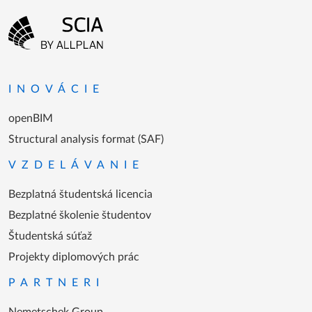
Menu v päte
Prejsť na domovskú stránku
INOVÁCIE
openBIM
Structural analysis format (SAF)
VZDELÁVANIE
Bezplatná študentská licencia
Bezplatné školenie študentov
Študentská súťaž
Projekty diplomových prác
PARTNERI
Nemetschek Group