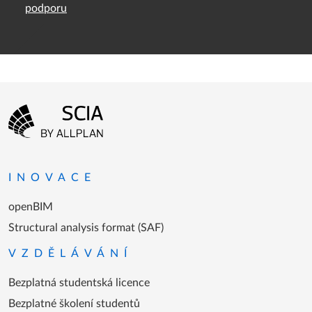
podporu
Menu patičky
Přejít na domovskou stránku
INOVACE
openBIM
Structural analysis format (SAF)
VZDĚLÁVÁNÍ
Bezplatná studentská licence
Bezplatné školení studentů