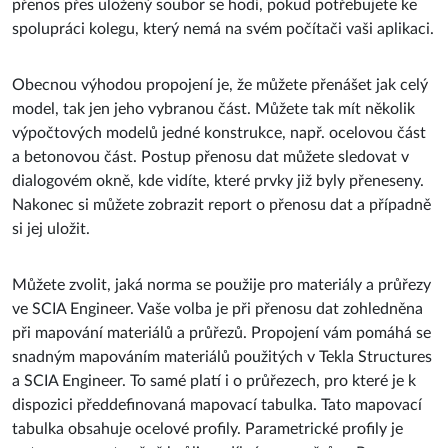
přenos přes uložený soubor se hodí, pokud potřebujete ke
spolupráci kolegu, který nemá na svém počítači vaši aplikaci.
Obecnou výhodou propojení je, že můžete přenášet jak celý
model, tak jen jeho vybranou část. Můžete tak mít několik
výpočtových modelů jedné konstrukce, např. ocelovou část
a betonovou část. Postup přenosu dat můžete sledovat v
dialogovém okně, kde vidíte, které prvky již byly přeneseny.
Nakonec si můžete zobrazit report o přenosu dat a případně
si jej uložit.
Můžete zvolit, jaká norma se použije pro materiály a průřezy
ve SCIA Engineer. Vaše volba je při přenosu dat zohledněna
při mapování materiálů a průřezů. Propojení vám pomáhá se
snadným mapováním materiálů použitých v Tekla Structures
a SCIA Engineer. To samé platí i o průřezech, pro které je k
dispozici předdefinovaná mapovací tabulka. Tato mapovací
tabulka obsahuje ocelové profily. Parametrické profily je