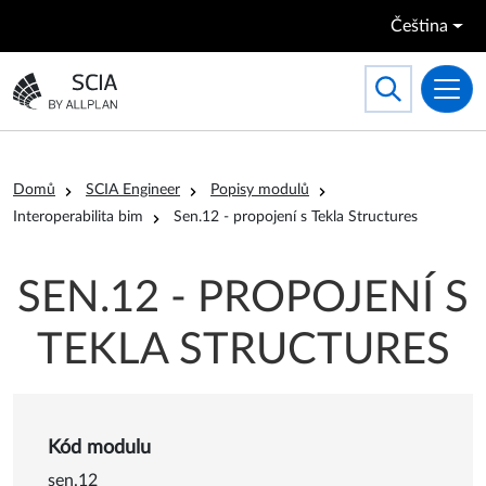
Přejít k hlavnímu obsahu
Čeština
Search
Toggle searc
Přejít na domovskou stránku
Drobečková navigace
Domů
SCIA Engineer
Popisy modulů
Interoperabilita bim
Sen.12 - propojení s Tekla Structures
SEN.12 - PROPOJENÍ S
TEKLA STRUCTURES
Kód modulu
sen.12