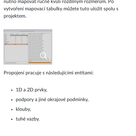
nutno mapovat ručně kvůli rozdílným rozměrům. Po
vytvoření mapovací tabulky můžete tuto uložit spolu s
projektem.
Propojení pracuje s následujícími entitami:
1D a 2D prvky,
podpory a jiné okrajové podmínky,
klouby,
tuhé vazby.