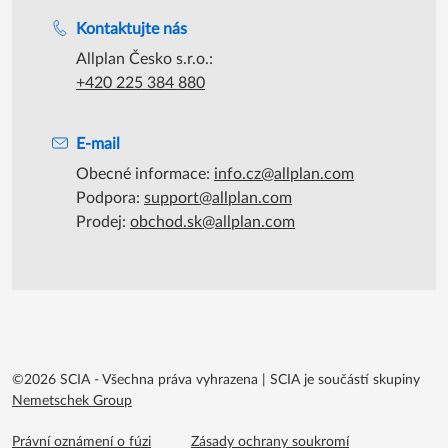
Podpora během úředních hodin
Kontaktujte nás
Allplan Česko s.r.o.:
+420 225 384 880
E-mail
Obecné informace:
info.cz@allplan.com
Podpora:
support@allplan.com
Prodej:
obchod.sk@allplan.com
©2026 SCIA - Všechna práva vyhrazena
|
SCIA je součástí skupiny
Nemetschek Group
Footer menu extra
Právní oznámení o fúzi
Zásady ochrany soukromí