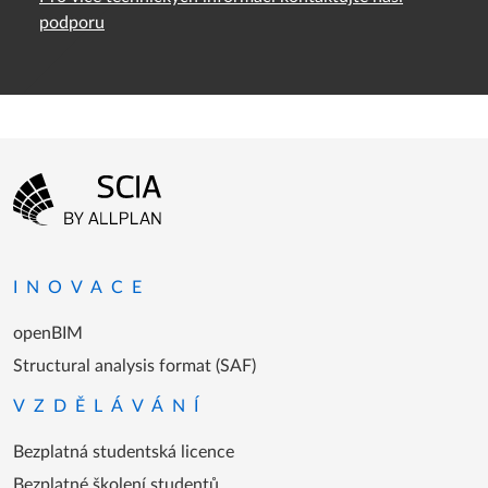
podporu
Menu patičky
Přejít na domovskou stránku
INOVACE
openBIM
Structural analysis format (SAF)
VZDĚLÁVÁNÍ
Bezplatná studentská licence
Bezplatné školení studentů