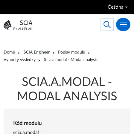
Přejít k hlavnímu obsahu
Čeština
Search
Toggle searc
Přejít na domovskou stránku
Drobečková navigace
Domů
SCIA Engineer
Popisy modulů
Vypocty vysledky
Scia.a.modal - Modal analysis
SCIA.A.MODAL -
MODAL ANALYSIS
Kód modulu
scia.a.modal