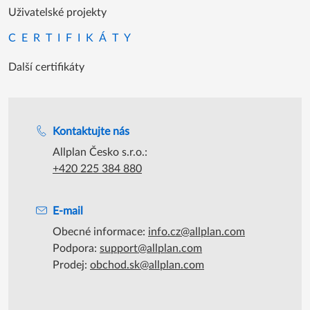
Uživatelské projekty
CERTIFIKÁTY
Další certifikáty
Podpora během úředních hodin
Kontaktujte nás
Allplan Česko s.r.o.:
+420 225 384 880
E-mail
Obecné informace:
info.cz@allplan.com
Podpora:
support@allplan.com
Prodej:
obchod.sk@allplan.com