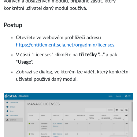
volných a obsazených modulů, případně zjistit, který
konkrétní uživatel daný modul používá.
Postup
Otevřete ve webovém prohlížeči adresu
https://entitlement.scia.net/orgadmin/licenses
.
V části "Licenses" klikněte na
tři tečky "…"
a pak
"
Usage
".
Zobrazí se dialog, ve kterém lze vidět, který konkrétní
uživatel používá daný modul.