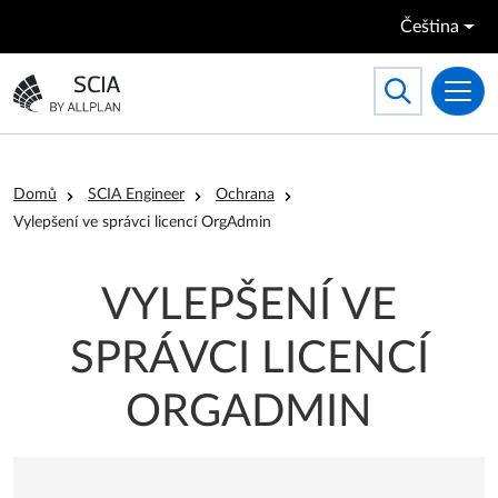
Přejít k hlavnímu obsahu
Čeština
Search
Toggle searc
Přejít na domovskou stránku
Drobečková navigace
Domů
SCIA Engineer
Ochrana
Vylepšení ve správci licencí OrgAdmin
VYLEPŠENÍ VE
SPRÁVCI LICENCÍ
ORGADMIN