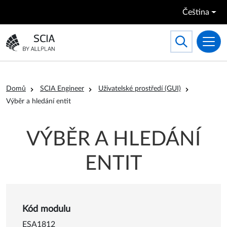
Přejít k hlavnímu obsahu
Čeština
Search
Toggle searc
Přejít na domovskou stránku
Drobečková navigace
Domů
SCIA Engineer
Uživatelské prostředí (GUI)
Výběr a hledání entit
VÝBĚR A HLEDÁNÍ
ENTIT
Detail o Výběr a hledání enti
Kód modulu
ESA1812