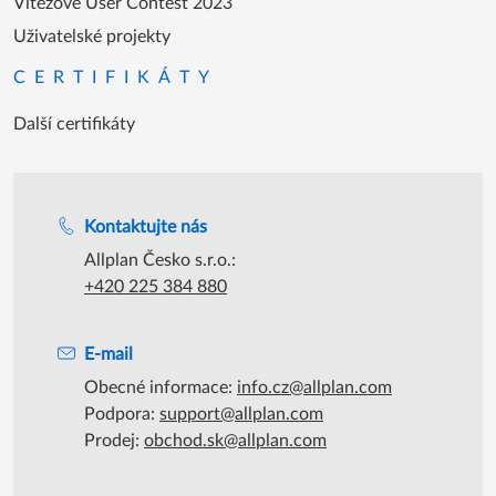
Vítězové User Contest 2023
Uživatelské projekty
CERTIFIKÁTY
Další certifikáty
Podpora během úředních hodin
Kontaktujte nás
Allplan Česko s.r.o.:
+420 225 384 880
E-mail
Obecné informace:
info.cz@allplan.com
Podpora:
support@allplan.com
Prodej:
obchod.sk@allplan.com