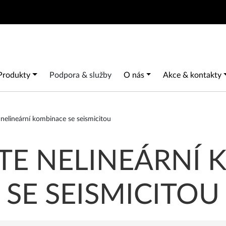
Search
Main navigation
Produkty
Podpora & služby
O nás
Akce & kontakty
nelineární kombinace se seismicitou
TE NELINEÁRNÍ 
SE SEISMICITOU