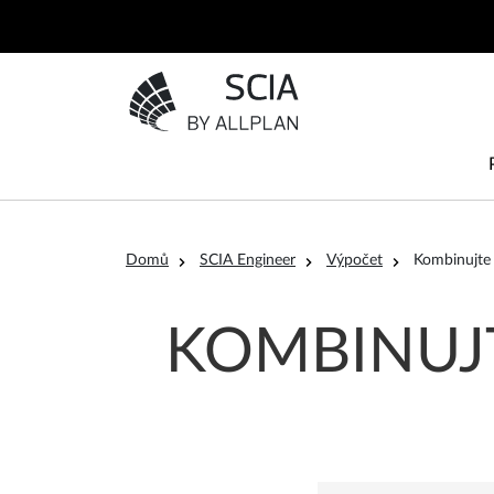
Přejít k hlavnímu obsahu
Přejít na domovskou stránku
Drobečková navigace
Domů
SCIA Engineer
Výpočet
Kombinujte 
KOMBINUJ