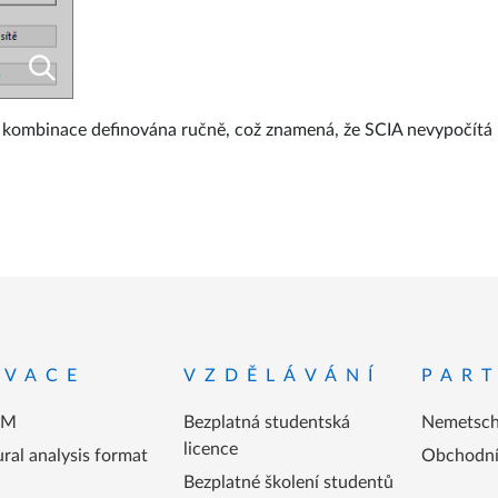
kombinace definována ručně, což znamená, že SCIA nevypočítá k
atičky
OVACE
VZDĚLÁVÁNÍ
PART
IM
Bezplatná studentská
Nemetsch
licence
ral analysis format
Obchodní 
Bezplatné školení studentů