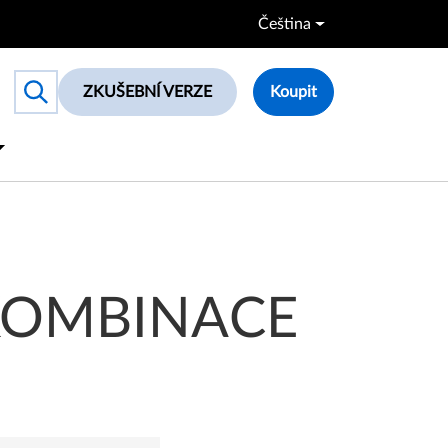
Čeština
ZKUŠEBNÍ VERZE
Koupit
Toggle search box
KOMBINACE