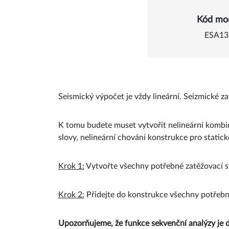
Detail 
Kód mo
ESA13
Seismický výpočet je vždy lineární. Seizmické z
K tomu budete muset vytvořit nelineární kombina
slovy, nelineární chování konstrukce pro stati
Krok 1:
Vytvořte všechny potřebné zatěžovací s
Krok 2:
Přidejte do konstrukce všechny potřebné 
Upozorňujeme, že funkce sekvenční analýzy je d