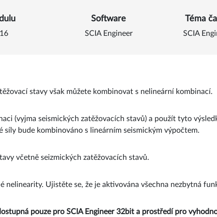
o Kombinujte nelineární k
dulu
Software
Téma ča
16
SCIA Engineer
SCIA Eng
atěžovací stavy však můžete kombinovat s nelineární kombinací.
ci (vyjma seismických zatěžovacích stavů) a použít tyto výsledk
cké síly bude kombinováno s lineárním seismickým výpočtem.
tavy včetně seizmických zatěžovacích stavů.
nelinearity. Ujistěte se, že je aktivována všechna nezbytná funk
ostupná pouze pro SCIA Engineer 32bit a prostředí pro vyhodnoco