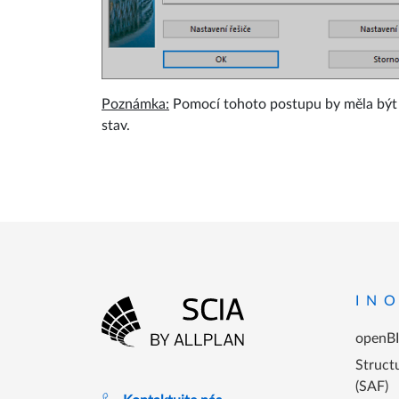
Poznámka:
Pomocí tohoto postupu by měla být 
stav.
Menu p
IN
openB
Přejít na domovskou stránku
Structu
(SAF)