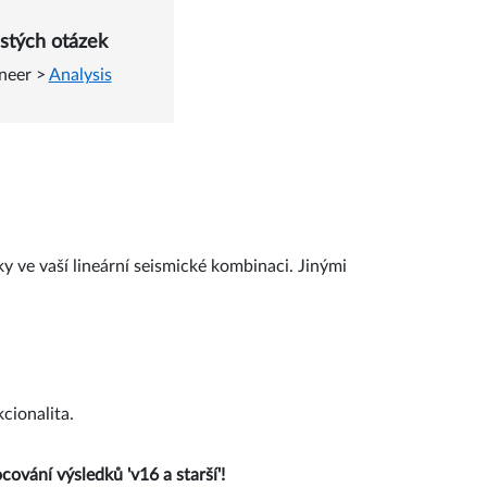
ombinace se seismicitou
stých otázek
ineer
>
Analysis
y ve vaší lineární seismické kombinaci. Jinými
cionalita.
vání výsledků 'v16 a starší'!