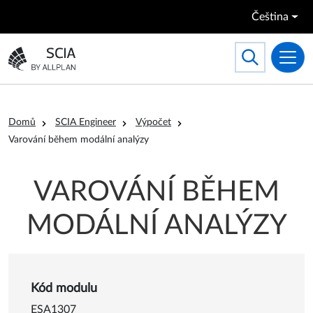
Přejít k hlavnímu obsahu
Čeština
Search
Toggle searc
Přejít na domovskou stránku
Drobečková navigace
Domů
SCIA Engineer
Výpočet
Varování během modální analýzy
VAROVÁNÍ BĚHEM
MODÁLNÍ ANALÝZY
Detail o Varování během mod
Kód modulu
ESA1307