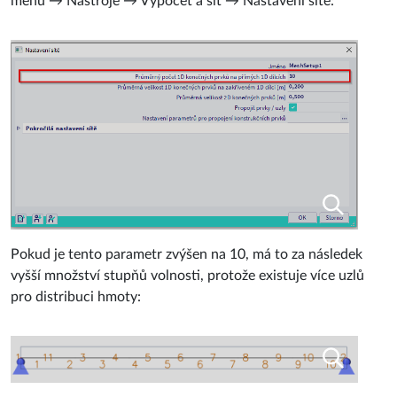
menu → Nástroje → Výpočet a síť → Nastavení sítě:
Pokud je tento parametr zvýšen na 10, má to za následek
vyšší množství stupňů volnosti, protože existuje více uzlů
pro distribuci hmoty: