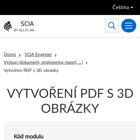
Přejít k hlavnímu obsahu
Čeština
Search
Toggle searc
Přejít na domovskou stránku
Drobečková navigace
Domů
SCIA Engineer
Výstup (dokument, engineering report, ...)
Vytvoření PDF s 3D obrázky
VYTVOŘENÍ PDF S 3D
OBRÁZKY
Detail o Vytvoření PDF s 3D
Kód modulu