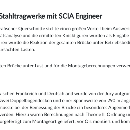
Stahltragwerke mit SCIA Engineer
afischer Querschnitte stellte einen großen Vorteil beim Auswer
ätsanalyse und die ermittelten Knickfiguren wurden als Eingabe 
n wurde die Reaktion der gesamten Brücke unter Betriebsbedingu
rsachten Lasten.
ten Brücke unter Last und für die Montageberechnungen verwe
wischen Frankreich und Deutschland wurde von der Jury aufgru
t zwei Doppelbogendecken und einer Spannweite von 290 m ang
musste bei der Bemessung der Brücke ein besonderes Augenmerk
 werden. Hierzu waren Berechnungen nach Theorie II. Ordnung 
vorgefertigt zum Montageort geliefert, vor Ort montiert und komp