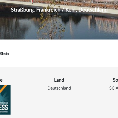
Straßburg, Frankreich / Kehl, Deutschland
 Rhein
 zu Brücke über den Rhein
e
Land
So
Deutschland
SCIA