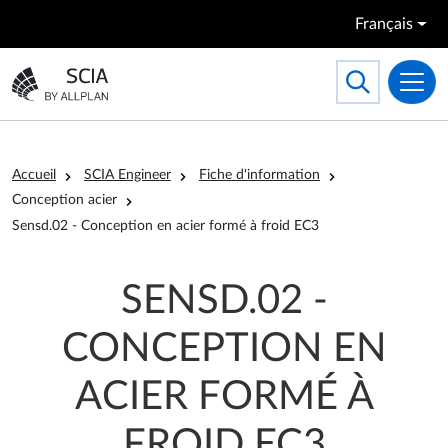
Aller au contenu principal
Français
Search
Toggle searc
Aller à la page d'accueil
Fil d'Ariane
Accueil
SCIA Engineer
Fiche d'information
Conception acier
Sensd.02 - Conception en acier formé à froid EC3
SENSD.02 -
CONCEPTION EN
ACIER FORMÉ À
FROID EC3