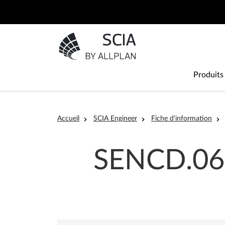
Aller au contenu principal
Aller à la page d'accueil
Main
Produits
Fil d'Ariane
Accueil
SCIA Engineer
Fiche d'information
SENCD.06