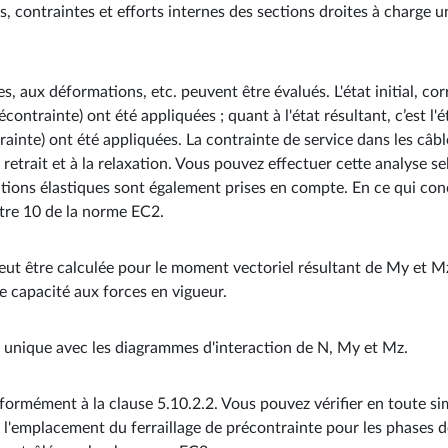
 contraintes et efforts internes des sections droites à charge u
ntes, aux déformations, etc. peuvent être évalués. L'état initial, co
ontrainte) ont été appliquées ; quant à l'état résultant, c’est l'é
rainte) ont été appliquées. La contrainte de service dans les câb
u retrait et à la relaxation. Vous pouvez effectuer cette analyse
ions élastiques sont également prises en compte. En ce qui conc
tre 10 de la norme EC2.
ut être calculée pour le moment vectoriel résultant de My et Mz
e capacité aux forces en vigueur.
n unique avec les diagrammes d'interaction de N, My et Mz.
ormément à la clause 5.10.2.2. Vous pouvez vérifier en toute sim
ue l'emplacement du ferraillage de précontrainte pour les phases d