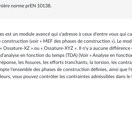
rnière norme prEN 10138.
s est un module avancé qui s'adresse à ceux d'entre vous qui cal
de construction (voir « MEF des phases de construction »). Le mo
s « Ossature-XZ » ou « Ossature-XYZ ». Il n'y a aucune différence
 d'analyse en fonction du temps (TDA) (Voir « Analyse en fonctio
ponse, les fissures, les efforts tranchants, la torsion, les contra
pte l'ensemble des phases de construction définies, ainsi que l'év
eurs, vous pouvez contrôler les contraintes admissibles dans le bé