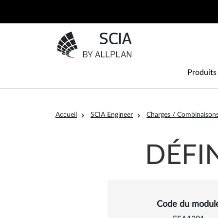
Aller au contenu principal
Aller à la page d'accueil
Main
Produits
Fil d'Ariane
Accueil
SCIA Engineer
Charges / Combinaison
DÉFI
Détails sur
Code du modul