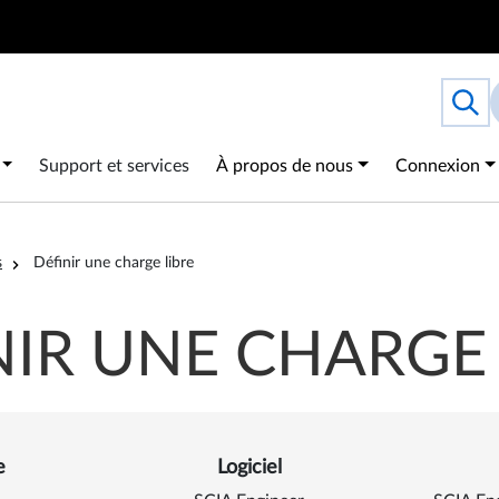
Search
Togg
 navigation
Support et services
À propos de nous
Connexion
s
Définir une charge libre
NIR UNE CHARGE 
 Définir une charge libre
e
Logiciel