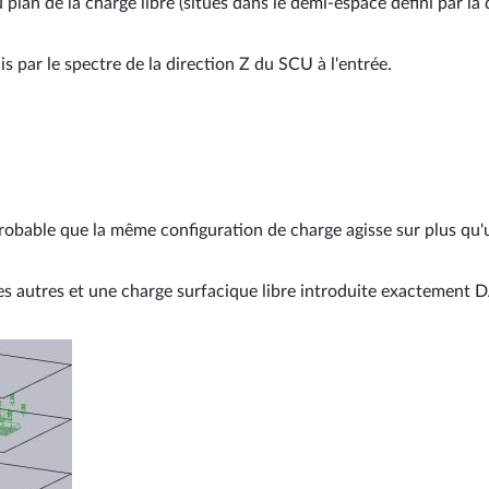
u plan de la charge libre (situés dans le demi-espace défini par l
is par le spectre de la direction Z du SCU à l'entrée.
obable que la même configuration de charge agisse sur plus qu'u
les autres et une charge surfacique libre introduite exactement D