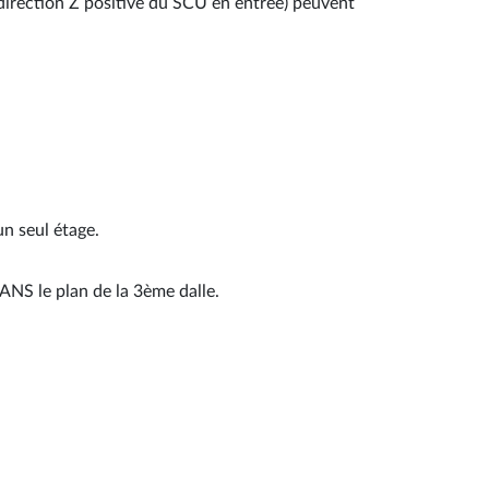
a direction Z positive du SCU en entrée) peuvent
n seul étage.
ANS le plan de la 3ème dalle.