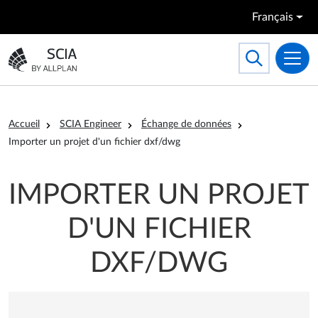
Aller au contenu principal
Français
Search
Toggle searc
Aller à la page d'accueil
Fil d'Ariane
Accueil
SCIA Engineer
Échange de données
Importer un projet d'un fichier dxf/dwg
IMPORTER UN PROJET
D'UN FICHIER
DXF/DWG