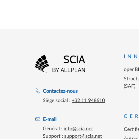
Menu P
IN
openB
Aller à la page d'accueil
Structu
(SAF)
Assistance lors des heures de travail
Contactez-nous
Siège social :
+32 11 948610
CE
E-mail
Général :
info@scia.net
Certifi
Support :
support@scia.net
Autres 