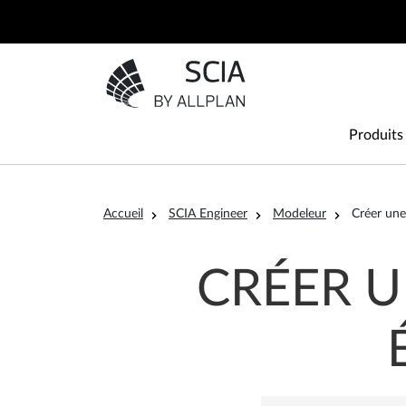
Aller au contenu principal
Aller à la page d'accueil
Main
Produits
Fil d'Ariane
Accueil
SCIA Engineer
Modeleur
Créer une
CRÉER 