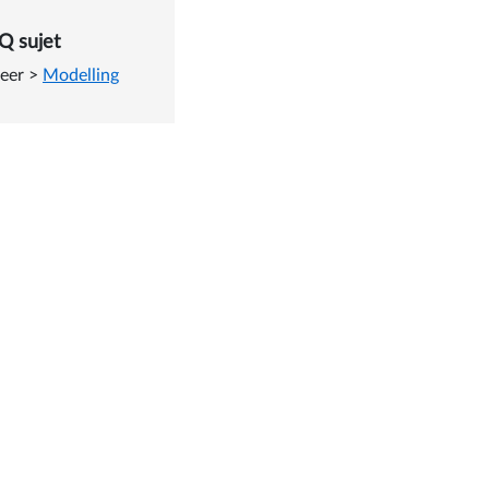
 dans un élément courbé
Q sujet
neer
>
Modelling