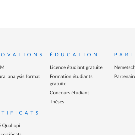
ied de page
NOVATIONS
ÉDUCATION
PART
IM
Licence étudiant gratuite
Nemetsch
ral analysis format
Formation étudiants
Partenair
gratuite
Concours étudiant
Thèses
RTIFICATS
é Qualiopi
certificats