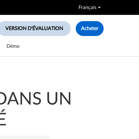
Français
VERSION D'ÉVALUATION
Acheter
le search box
Démo
DANS UN
É