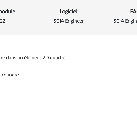
 sur Créer une ouverture
module
Logiciel
FA
22
SCIA Engineer
SCIA Engi
re dans un élément 2D courbé.
s rounds :