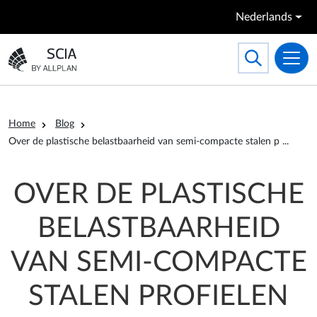
Overslaan en naar de inhoud gaan
Nederlands
Search
Toggle searc
Ga naar homepagina
Kruimelpad
Home
Blog
ofielen
Over de plastische belastbaarheid van semi-compacte stalen p
...
OVER DE PLASTISCHE
BELASTBAARHEID
VAN SEMI-COMPACTE
STALEN PROFIELEN