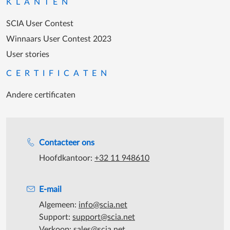
KLANTEN
SCIA User Contest
Winnaars User Contest 2023
User stories
CERTIFICATEN
Andere certificaten
Support tijdens de katooruren
Contacteer ons
Hoofdkantoor:
+32 11 948610
E-mail
Algemeen:
info@scia.net
Support:
support@scia.net
Verkoop:
sales@scia.net