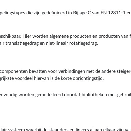
pelingstypes die zijn gedefinieerd in Bijlage C van EN 12811-1
n beschikbaar. Hier worden algemene producten en producten van
ir translatiegedrag en niet-lineair rotatiegedrag.
componenten bevatten voor verbindingen met de andere steigero
rijkste voordeel hiervan is de korte oprichtingstijd.
eenvoudig worden gemodelleerd doordat bibliotheken met gebru
r systeem waarbij de staanders en liggers al aan elkaar zijn va