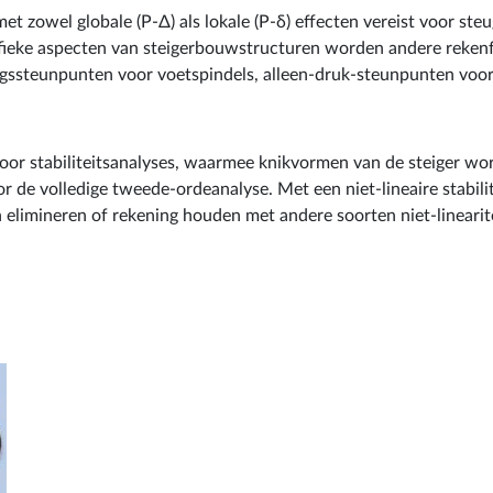
t zowel globale (P-Δ) als lokale (P-δ) effecten vereist voor 
ifieke aspecten van steigerbouwstructuren worden andere rekenfu
jvingssteunpunten voor voetspindels, alleen-druk-steunpunten vo
oor stabiliteitsanalyses, waarmee knikvormen van de steiger w
r de volledige tweede-ordeanalyse. Met een niet-lineaire stabil
 elimineren of rekening houden met andere soorten niet-lineari