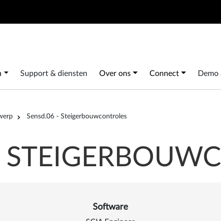
Search
 navigation
n
Support & diensten
Over ons
Connect
Demo 
werp
Sensd.06 - Steigerbouwcontroles
 - STEIGERBOUW
Software