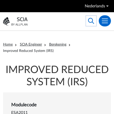
Overslaan en naar de inhoud gaan
Nederlands
Search
Toggle searc
Ga naar homepagina
Kruimelpad
Home
SCIA Engineer
Berekening
Improved Reduced System (IRS)
IMPROVED REDUCED
SYSTEM (IRS)
Details van Improved Reduce
Modulecode
ESA2011