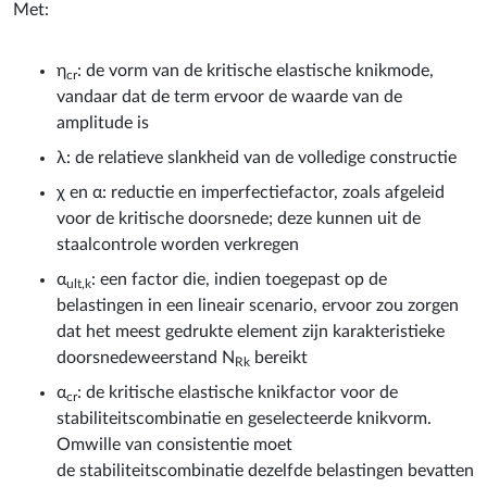
Met:
η
: de vorm van de kritische elastische knikmode,
cr
vandaar dat de term ervoor de waarde van de
amplitude is
λ: de relatieve slankheid van de volledige constructie
χ en α: reductie en imperfectiefactor, zoals afgeleid
voor de kritische doorsnede; deze kunnen uit de
staalcontrole worden verkregen
α
: een factor die, indien toegepast op de
ult,k
belastingen in een lineair scenario, ervoor zou zorgen
dat het meest gedrukte element zijn karakteristieke
doorsnedeweerstand N
bereikt
Rk
α
: de kritische elastische knikfactor voor de
cr
stabiliteitscombinatie en geselecteerde knikvorm.
Omwille van consistentie moet
de stabiliteitscombinatie dezelfde belastingen bevatten