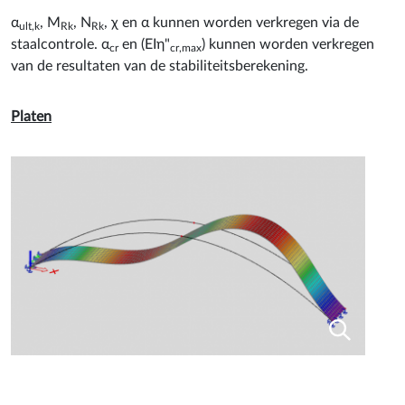
α
, M
, N
, χ en α kunnen worden verkregen via de
ult,k
Rk
Rk
staalcontrole. α
en (EIη"
) kunnen worden verkregen
cr
cr,max
van de resultaten van de stabiliteitsberekening.
Platen