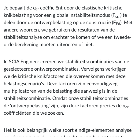
Je bepaalt de α
coëfficiënt door de elastische kritische
cr
knikbelasting voor een globale instabiliteitsmodus (F
) te
cr.
delen door de ontwerpbelasting op de constructie (F
). Met
Ed
andere woorden, we gebruiken de resultaten van de
stabiliteitsanalyse om erachter te komen of we een tweede-
orde berekening moeten uitvoeren of niet.
In SCIA Engineer creëren we stabiliteitscombinaties van de
geselecteerde ontwerpcombinaties. Vervolgens verkrijgen
we de kritische knikfactoren die overeenkomen met deze
belastingscenario's. Deze factoren zijn eenvoudigweg
multiplicatoren van de belasting die aanwezig is in de
stabiliteitscombinatie. Omdat onze stabiliteitscombinaties
de 'ontwerpbelasting' zijn, zijn deze factoren precies de α
cr
coëfficiënten die we zoeken.
Het is ook belangrijk welke soort eindige-elementen analyse
we uitvoeren om de interne krachten van het ontwerp te