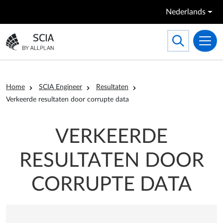
Overslaan en naar de inhoud gaan
Nederlands
Search
Toggle searc
Ga naar homepagina
Kruimelpad
Home
SCIA Engineer
Resultaten
Verkeerde resultaten door corrupte data
VERKEERDE
RESULTATEN DOOR
CORRUPTE DATA