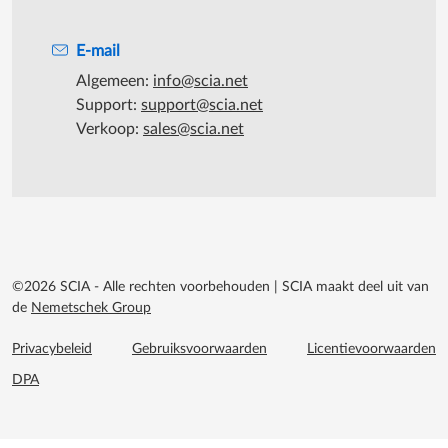
E-mail
Algemeen:
info@scia.net
Support:
support@scia.net
Verkoop:
sales@scia.net
©2026 SCIA - Alle rechten voorbehouden
|
SCIA maakt deel uit van
de
Nemetschek Group
Footer menu extra
Privacybeleid
Gebruiksvoorwaarden
Licentievoorwaarden
DPA