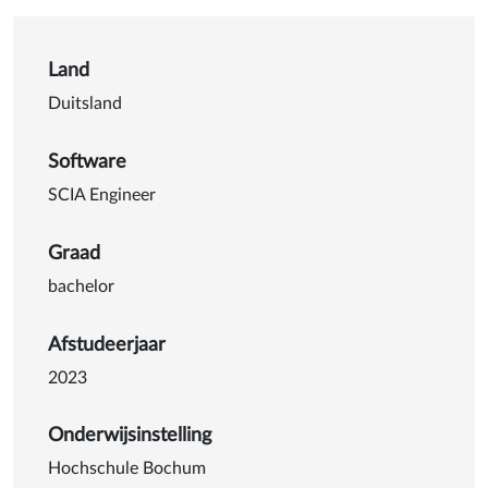
Details van Pedestrian and c
Land
Duitsland
Software
SCIA Engineer
Graad
bachelor
Afstudeerjaar
2023
Onderwijsinstelling
Hochschule Bochum