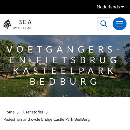
Overslaan en naar de inhoud gaan
Nederlands
Search
Toggle searc
Ga naar homepagina
VOETGANGERS-
EN FIETSBRUG
KASTEELPARK
BEDBURG
Kruimelpad
Home
User stories
Pedestrian and cycle bridge Castle Park BedBurg