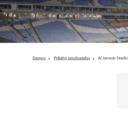
Omrvinka
Domov
Príbehy používateľov
Al Janoub Stadi