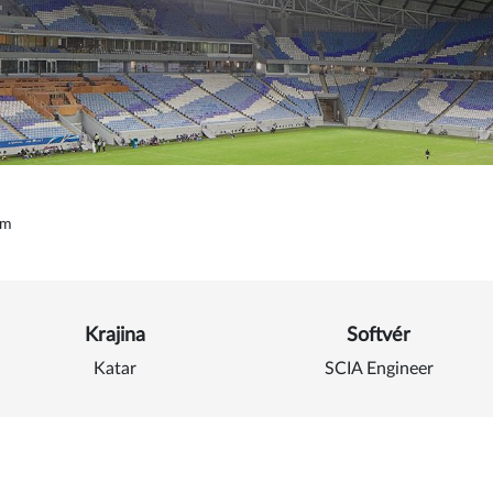
um
Detail o Al Janoub Stadiu
Krajina
Softvér
Katar
SCIA Engineer