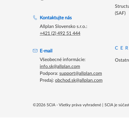
Prejsť na domovskú stránku
Structu
(SAF)
Podpora počas úradných hodín
Kontaktujte nás
Allplan Slovensko s.r.o.:
+421 (2) 492 51 444
CE
E-mail
Všeobecné informácie:
Ostatné
info.sk@allplan.com
Podpora:
support@allplan.com
Predaj:
obchod.sk@allplan.com
©2026 SCIA - Všetky práva vyhradené
|
SCIA je súča