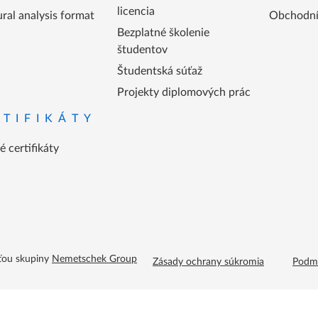
licencia
ral analysis format
Obchodní 
Bezplatné školenie
študentov
Študentská súťaž
Projekty diplomových prác
RTIFIKÁTY
 certifikáty
Footer menu extra
sťou skupiny
Nemetschek Group
Zásady ochrany súkromia
Podmi