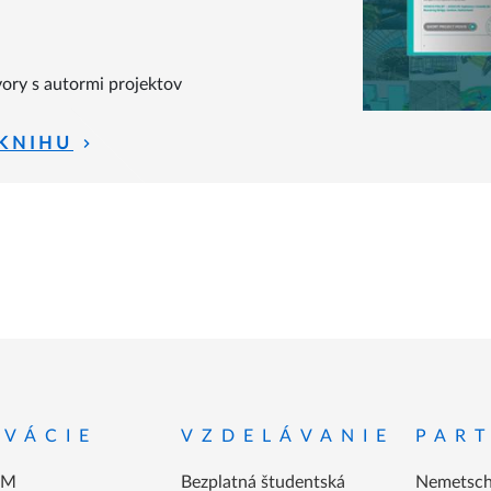
vory s autormi projektov
 KNIHU
 päte
OVÁCIE
VZDELÁVANIE
PART
IM
Bezplatná študentská
Nemetsch