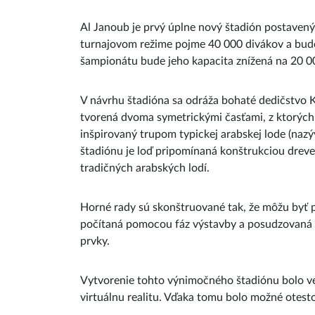
Al Janoub je prvý úplne nový štadión postavený
turnajovom režime pojme 40 000 divákov a bude
šampionátu bude jeho kapacita znížená na 20 
V návrhu štadióna sa odráža bohaté dedičstvo K
tvorená dvoma symetrickými časťami, z ktorých k
inšpirovaný trupom typickej arabskej lode (na
štadiónu je loď pripomínaná konštrukciou dreve
tradičných arabských lodí.
Horné rady sú skonštruované tak, že môžu byť 
počítaná pomocou fáz výstavby a posudzovaná na
prvky.
Vytvorenie tohto výnimočného štadiónu bolo ve
virtuálnu realitu. Vďaka tomu bolo možné otestov