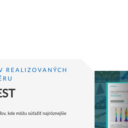
V REALIZOVANÝCH
ÉRU
EST
ľov, kde môžu súťažiť najrôznejšie