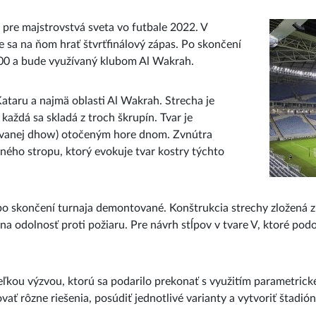
 pre majstrovstvá sveta vo futbale 2022. V
 sa na ňom hrať štvrťfinálový zápas. Po skončení
000 a bude využívaný klubom Al Wakrah.
ataru a najmä oblasti Al Wakrah. Strecha je
aždá sa skladá z troch škrupín. Tvar je
zývanej dhow) otočeným hore dnom. Zvnútra
ného stropu, ktorý evokuje tvar kostry týchto
po skončení turnaja demontované. Konštrukcia strechy zložená 
 odolnosť proti požiaru. Pre návrh stĺpov v tvare V, ktoré podo
ľkou výzvou, ktorú sa podarilo prekonať s využitím parametrick
ať rôzne riešenia, posúdiť jednotlivé varianty a vytvoriť štadión