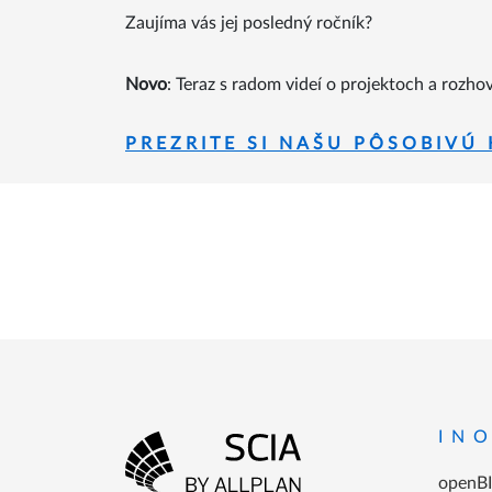
Zaujíma vás jej posledný ročník?
Novo
: Teraz s radom videí o projektoch a rozho
PREZRITE SI NAŠU PÔSOBIVÚ
Menu v
IN
openB