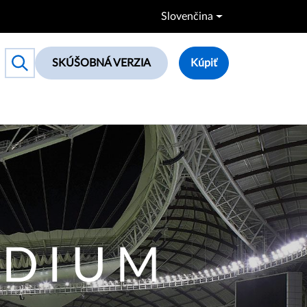
Slovenčina
SKÚŠOBNÁ VERZIA
Kúpiť
Toggle search box
ADIUM