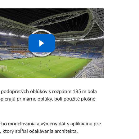
z podopretých oblúkov s rozpätím 185 m bola
pierajú primárne oblúky, boli použité plošné
ého modelovania a výmeny dát s aplikáciou pre
, ktorý spĺňal očakávania architekta.