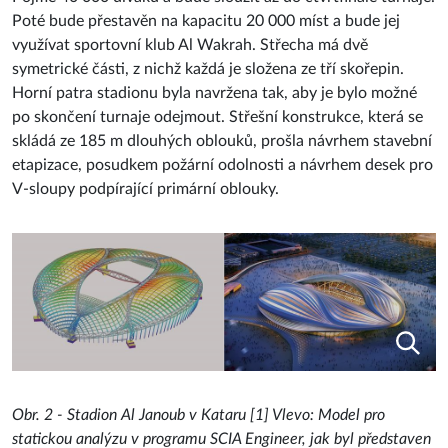
Poté bude přestavěn na kapacitu 20 000 míst a bude jej
využívat sportovní klub Al Wakrah. Střecha má dvě
symetrické části, z nichž každá je složena ze tří skořepin.
Horní patra stadionu byla navržena tak, aby je bylo možné
po skončení turnaje odejmout. Střešní konstrukce, která se
skládá ze 185 m dlouhých oblouků, prošla návrhem stavební
etapizace, posudkem požární odolnosti a návrhem desek pro
V-sloupy podpírající primární oblouky.
Obr. 2 - Stadion Al Janoub v Kataru [1] Vlevo: Model pro
statickou analýzu v programu SCIA Engineer, jak byl představen