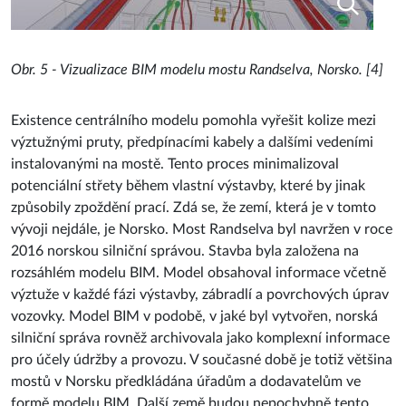
Obr. 5 - Vizualizace BIM modelu mostu Randselva, Norsko
. [4]
Existence centrálního modelu pomohla vyřešit kolize mezi
výztužnými pruty, předpínacími kabely a dalšími vedeními
instalovanými na mostě. Tento proces minimalizoval
potenciální střety během vlastní výstavby, které by jinak
způsobily zpoždění prací. Zdá se, že zemí, která je v tomto
vývoji nejdále, je Norsko. Most Randselva byl navržen v roce
2016 norskou silniční správou. Stavba byla založena na
rozsáhlém modelu BIM. Model obsahoval informace včetně
výztuže v každé fázi výstavby, zábradlí a povrchových úprav
vozovky. Model BIM v podobě, v jaké byl vytvořen, norská
silniční správa rovněž archivovala jako komplexní informace
pro účely údržby a provozu. V současné době je totiž většina
mostů v Norsku předkládána úřadům a dodavatelům ve
formě modelu BIM. Další země budou nepochybně tento