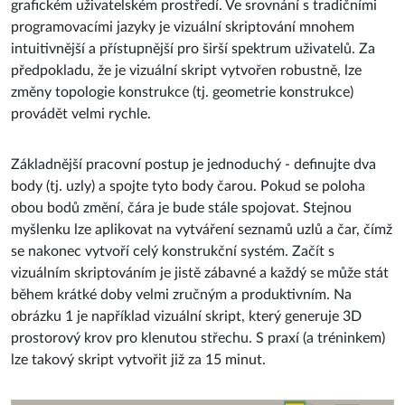
grafickém uživatelském prostředí. Ve srovnání s tradičními
programovacími jazyky je vizuální skriptování mnohem
intuitivnější a přístupnější pro širší spektrum uživatelů. Za
předpokladu, že je vizuální skript vytvořen robustně, lze
změny topologie konstrukce (tj. geometrie konstrukce)
provádět velmi rychle.
Základnější pracovní postup je jednoduchý - definujte dva
body (tj. uzly) a spojte tyto body čarou. Pokud se poloha
obou bodů změní, čára je bude stále spojovat. Stejnou
myšlenku lze aplikovat na vytváření seznamů uzlů a čar, čímž
se nakonec vytvoří celý konstrukční systém. Začít s
vizuálním skriptováním je jistě zábavné a každý se může stát
během krátké doby velmi zručným a produktivním. Na
obrázku 1 je například vizuální skript, který generuje 3D
prostorový krov pro klenutou střechu. S praxí (a tréninkem)
lze takový skript vytvořit již za 15 minut.