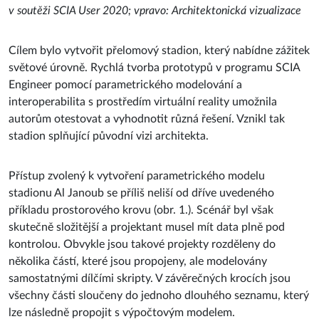
v soutěži SCIA User 2020; vpravo: Architektonická vizualizace
Cílem bylo vytvořit přelomový stadion, který nabídne zážitek
světové úrovně. Rychlá tvorba prototypů v programu SCIA
Engineer pomocí parametrického modelování a
interoperabilita s prostředím virtuální reality umožnila
autorům otestovat a vyhodnotit různá řešení. Vznikl tak
stadion splňující původní vizi architekta.
Přístup zvolený k vytvoření parametrického modelu
stadionu Al Janoub se příliš neliší od dříve uvedeného
příkladu prostorového krovu (obr. 1.). Scénář byl však
skutečně složitější a projektant musel mít data plně pod
kontrolou. Obvykle jsou takové projekty rozděleny do
několika částí, které jsou propojeny, ale modelovány
samostatnými dílčími skripty. V závěrečných krocích jsou
všechny části sloučeny do jednoho dlouhého seznamu, který
lze následně propojit s výpočtovým modelem.