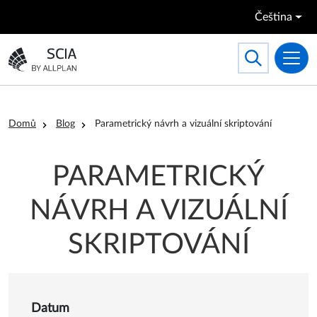
Přejít k hlavnímu obsahu
Čeština
Search
Toggle searc
Přejít na domovskou stránku
Drobečková navigace
Domů
Blog
Parametrický návrh a vizuální skriptování
PARAMETRICKÝ
NÁVRH A VIZUÁLNÍ
SKRIPTOVÁNÍ
Detail o Parametrický návrh a
Datum