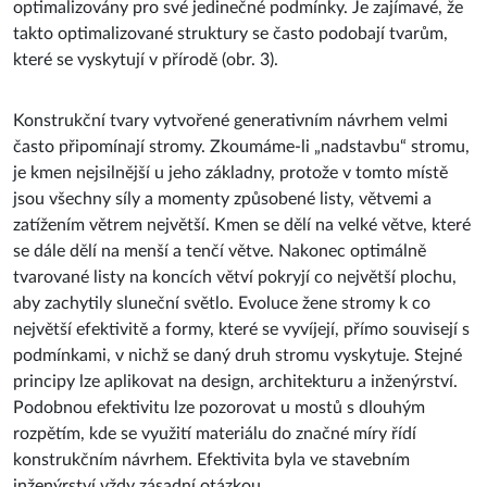
optimalizovány pro své jedinečné podmínky. Je zajímavé, že
takto optimalizované struktury se často podobají tvarům,
které se vyskytují v přírodě (obr. 3).
Konstrukční tvary vytvořené generativním návrhem velmi
často připomínají stromy. Zkoumáme-li „nadstavbu“ stromu,
je kmen nejsilnější u jeho základny, protože v tomto místě
jsou všechny síly a momenty způsobené listy, větvemi a
zatížením větrem největší. Kmen se dělí na velké větve, které
se dále dělí na menší a tenčí větve. Nakonec optimálně
tvarované listy na koncích větví pokryjí co největší plochu,
aby zachytily sluneční světlo. Evoluce žene stromy k co
největší efektivitě a formy, které se vyvíjejí, přímo souvisejí s
podmínkami, v nichž se daný druh stromu vyskytuje. Stejné
principy lze aplikovat na design, architekturu a inženýrství.
Podobnou efektivitu lze pozorovat u mostů s dlouhým
rozpětím, kde se využití materiálu do značné míry řídí
konstrukčním návrhem. Efektivita byla ve stavebním
inženýrství vždy zásadní otázkou.