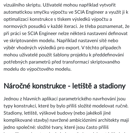
vizuálního skriptu. Uživatelé mohou například vytvořit
automatickou smyčku výpočtu ve SCIA Engineer a využít ji k
optimalizaci konstrukce s tiskem výsledků výpočtu a
normových posudků v každé iteraci. Je třeba poznamenat, že
při práci se SCIA Engineer nelze některá nastavení definovat
ve skriptovaném modelu. Například nastavení sítě nebo
výběr vhodných výsledků pro export. V těchto případech
mohou uživatelé použít šablony projektu k předdefinování
potřebných parametrů před transformací skriptovaného
modelu do výpočtového modelu.
Náročné konstrukce - letiště a stadiony
Jednou z hlavních aplikací parametrického navrhování jsou
typy konstrukcí, které by bylo příliš složité modelovat ručně.
Stadiony, letiště, výškové budovy (nebo jakékoli jiné
komplikované stavby) navržené ambiciózními architekty mají
jedno společné: složité tvary, které jsou často příliš