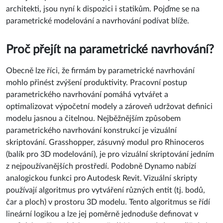
architekti, jsou nyní k dispozici i statikům. Pojďme se na
parametrické modelování a navrhování podívat blíže.
Proč přejít na parametrické navrhování?
Obecně lze říci, že firmám by parametrické navrhování
mohlo přinést zvýšení produktivity. Pracovní postup
parametrického navrhování pomáhá vytvářet a
optimalizovat výpočetní modely a zároveň udržovat definici
modelu jasnou a čitelnou. Nejběžnějším způsobem
parametrického navrhování konstrukcí je vizuální
skriptování. Grasshopper, zásuvný modul pro Rhinoceros
(balík pro 3D modelování), je pro vizuální skriptování jedním
z nejpoužívanějších prostředí. Podobně Dynamo nabízí
analogickou funkci pro Autodesk Revit. Vizuální skripty
používají algoritmus pro vytváření různých entit (tj. bodů,
čar a ploch) v prostoru 3D modelu. Tento algoritmus se řídí
lineární logikou a lze jej poměrně jednoduše definovat v