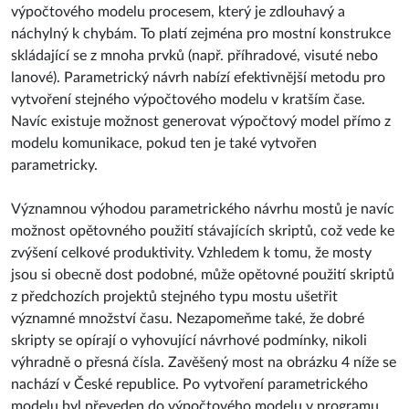
výpočtového modelu procesem, který je zdlouhavý a
náchylný k chybám. To platí zejména pro mostní konstrukce
skládající se z mnoha prvků (např. příhradové, visuté nebo
lanové). Parametrický návrh nabízí efektivnější metodu pro
vytvoření stejného výpočtového modelu v kratším čase.
Navíc existuje možnost generovat výpočtový model přímo z
modelu komunikace, pokud ten je také vytvořen
parametricky.
Významnou výhodou parametrického návrhu mostů je navíc
možnost opětovného použití stávajících skriptů, což vede ke
zvýšení celkové produktivity. Vzhledem k tomu, že mosty
jsou si obecně dost podobné, může opětovné použití skriptů
z předchozích projektů stejného typu mostu ušetřit
významné množství času. Nezapomeňme také, že dobré
skripty se opírají o vyhovující návrhové podmínky, nikoli
výhradně o přesná čísla. Zavěšený most na obrázku 4 níže se
nachází v České republice. Po vytvoření parametrického
modelu byl převeden do výpočtového modelu v programu