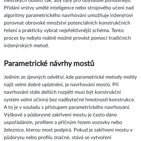
městských oblastí tak, aby byly pro obyvatele pohodlnější.
Přidání vrstvy umělé inteligence nebo strojového učení nad
algoritmy parametrického navrhování umožňuje inženýrovi
porovnat obrovské množství potenciálních konstrukčních
řešení a prakticky vybrat nejefektivnější schéma. Tento
proces by nebylo reálně možné provést pomocí tradičních
inženýrských metod.
Parametrické návrhy mostů
Jedním ze zjevných odvětví, kde parametrické metody mohly
najít velmi dobré uplatnění, je navrhování mostů. Při
navrhování stále delších rozpětí musí být konstrukční
systém velmi účinný bez nadbytečné hmotnosti konstrukce.
A to je v souladu s přístupem parametrického navrhování.
Výškové a půdorysné zakřivení mostu je často dáno
uspořádáním, profilem a příčným řezem vozovky nebo
železnice, kterou most podpírá. Pokud je zakřivení mostu v
půdorysu nebo profilu značné, stává se vytvoření