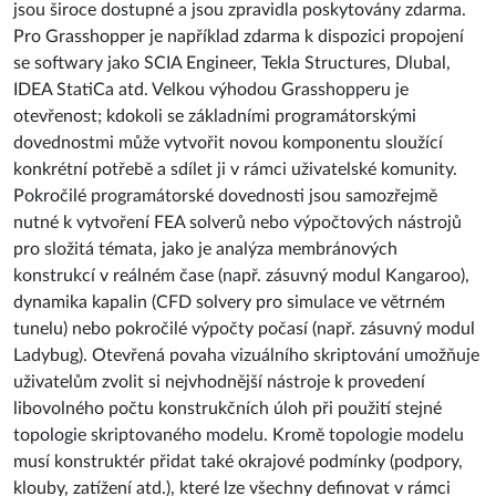
jsou široce dostupné a jsou zpravidla poskytovány zdarma.
Pro Grasshopper je například zdarma k dispozici propojení
se softwary jako SCIA Engineer, Tekla Structures, Dlubal,
IDEA StatiCa atd. Velkou výhodou Grasshopperu je
otevřenost; kdokoli se základními programátorskými
dovednostmi může vytvořit novou komponentu sloužící
konkrétní potřebě a sdílet ji v rámci uživatelské komunity.
Pokročilé programátorské dovednosti jsou samozřejmě
nutné k vytvoření FEA solverů nebo výpočtových nástrojů
pro složitá témata, jako je analýza membránových
konstrukcí v reálném čase (např. zásuvný modul Kangaroo),
dynamika kapalin (CFD solvery pro simulace ve větrném
tunelu) nebo pokročilé výpočty počasí (např. zásuvný modul
Ladybug). Otevřená povaha vizuálního skriptování umožňuje
uživatelům zvolit si nejvhodnější nástroje k provedení
libovolného počtu konstrukčních úloh při použití stejné
topologie skriptovaného modelu. Kromě topologie modelu
musí konstruktér přidat také okrajové podmínky (podpory,
klouby, zatížení atd.), které lze všechny definovat v rámci