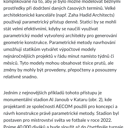
komplikované na to, aby je bylo možné modelovat běžnými
prostředky při dodržení daných časových termínů. Velké
architektonické kanceláře (např. Zaha Hadid Architects)
používají parametrický přístup denně. Statici by se mohli
stát velmi efektivními, kdyby se naučili využívat
parametrický model vytvořený architekty pro generování
geometrie konstrukce. Parametrické metody navrhování
umožňují statikům vytvářet výpočtové modely
nejnáročnějších projektů v řádu minut namísto týdnů či
měsíců. Tyto modely mohou obsahovat tisíce prutů, ale
změny by mohly být provedeny, přepočteny a posouzeny
relativně snadno.
Jedním z nejnovějších příkladů tohoto přístupu je
monumentální stadion Al Janoub v Kataru (obr. 2), kde
projektanti ze společnosti AECOM použili pro koncepci a
návrh konstrukce právě parametrické metody. Stadion byl
postaven pro mistrovství světa ve fotbale v roce 2022.
Pojme 40 000 diváků a bude sloužit až do čtvrtfinále turnaje.